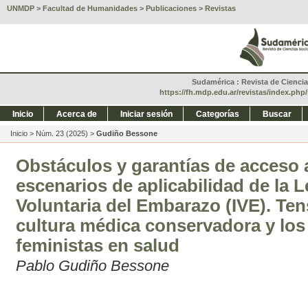
UNMDP
>
Facultad de Humanidades
>
Publicaciones
>
Revistas
Sudamérica : Revista de Ciencias
https://fh.mdp.edu.ar/revistas/index.ph
Inicio
Acerca de
Iniciar sesión
Categorías
Buscar
Inicio
>
Núm. 23 (2025)
>
Gudiño Bessone
Obstáculos y garantías de acceso 
escenarios de aplicabilidad de la L
Voluntaria del Embarazo (IVE). Ten
cultura médica conservadora y los
feministas en salud
Pablo Gudiño Bessone