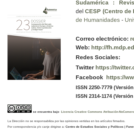
Sudamérica : Revis
del
CESP (Centro de E
de Humanidades
-
Uni
Correo electrónico:
r
Web:
http://fh.mdp.e
Redes Sociales:
Twitter
https://twitt
Facebook
https://w
ISSN 2250-7779 (Versión
ISSN 2314-1174 (Versión 
se encuentra bajo
Licencia Creative Commons Atribución-NoComercia
La Dirección no se responsabiliza por las opiniones vertidas en los artículos firmados.
Por correspondencia y/o canje dirigirse a:
Centro de Estudios Sociales y Políticos
| Funes