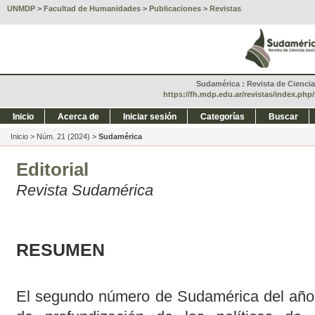
UNMDP
>
Facultad de Humanidades
>
Publicaciones
>
Revistas
Sudamérica : Revista de Ciencias
https://fh.mdp.edu.ar/revistas/index.ph
Inicio
Acerca de
Iniciar sesión
Categorías
Buscar
Inicio
>
Núm. 21 (2024)
>
Sudamérica
Editorial
Revista Sudamérica
RESUMEN
El segundo número de Sudamérica del año 