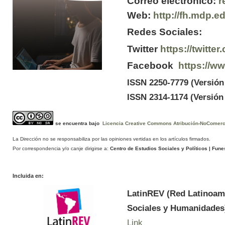
Correo electrónico:
r
Web:
http://fh.mdp.e
Redes Sociales:
Twitter
https://twitt
Facebook
https://w
ISSN 2250-7779 (Versión
ISSN 2314-1174 (Versión 
se encuentra bajo
Licencia Creative Commons Atribución-NoComercia
La Dirección no se responsabiliza por las opiniones vertidas en los artículos firmados.
Por correspondencia y/o canje dirigirse a:
Centro de Estudios Sociales y Políticos
| Funes
Incluida en:
LatinREV (Red Latinoam
Sociales y Humanidades
Link