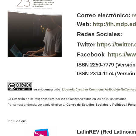
Correo electrónico:
r
Web:
http://fh.mdp.e
Redes Sociales:
Twitter
https://twitt
Facebook
https://w
ISSN 2250-7779 (Versión
ISSN 2314-1174 (Versión 
se encuentra bajo
Licencia Creative Commons Atribución-NoComercia
La Dirección no se responsabiliza por las opiniones vertidas en los artículos firmados.
Por correspondencia y/o canje dirigirse a:
Centro de Estudios Sociales y Políticos
| Funes
Incluida en:
LatinREV (Red Latinoam