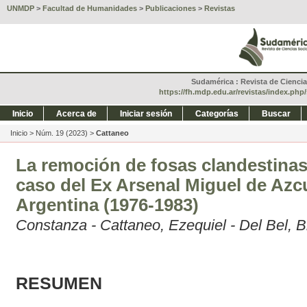
UNMDP
>
Facultad de Humanidades
>
Publicaciones
>
Revistas
Sudamérica : Revista de Ciencias
https://fh.mdp.edu.ar/revistas/index.ph
Inicio
Acerca de
Iniciar sesión
Categorías
Buscar
Inicio
>
Núm. 19 (2023)
>
Cattaneo
La remoción de fosas clandestinas
caso del Ex Arsenal Miguel de Az
Argentina (1976-1983)
Constanza - Cattaneo, Ezequiel - Del Bel, B
RESUMEN