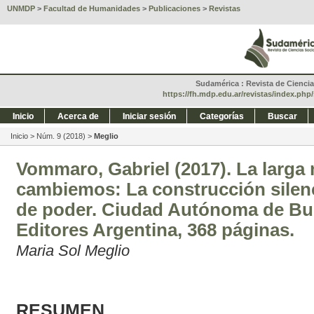
UNMDP
>
Facultad de Humanidades
>
Publicaciones
>
Revistas
Sudamérica : Revista de Ciencias
https://fh.mdp.edu.ar/revistas/index.ph
Inicio
Acerca de
Iniciar sesión
Categorías
Buscar
Inicio
>
Núm. 9 (2018)
>
Meglio
Vommaro, Gabriel (2017). La larga
cambiemos: La construcción silen
de poder. Ciudad Autónoma de Bue
Editores Argentina, 368 páginas.
Maria Sol Meglio
RESUMEN