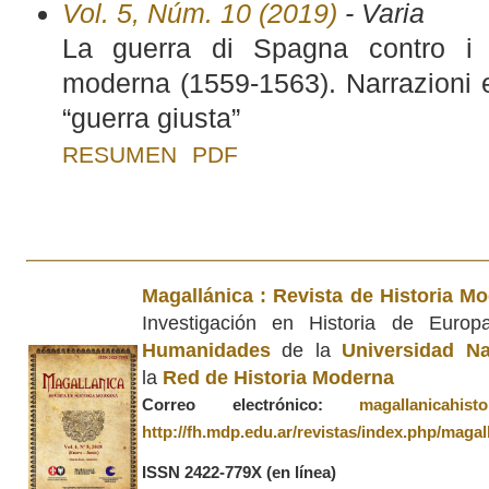
Vol. 5, Núm. 10 (2019)
- Varia
La guerra di Spagna contro i 
moderna (1559-1563). Narrazioni 
“guerra giusta”
RESUMEN
PDF
Magallánica : Revista de Historia M
Investigación en Historia de Euro
Humanidades
de la
Universidad Na
la
Red de Historia Moderna
Correo electrónico:
magallanicahis
http://fh.mdp.edu.ar/revistas/index.php/magal
ISSN 2422-779X
(en línea)