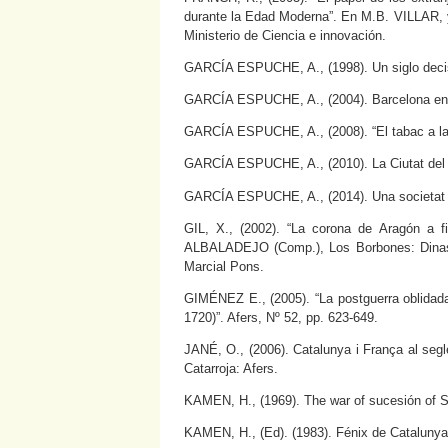
durante la Edad Moderna”. En M.B. VILLAR, y
Ministerio de Ciencia e innovación.
GARCÍA ESPUCHE, A., (1998). Un siglo decisi
GARCÍA ESPUCHE, A., (2004). Barcelona entr
GARCÍA ESPUCHE, A., (2008). “El tabac a la 
GARCÍA ESPUCHE, A., (2010). La Ciutat del 
GARCÍA ESPUCHE, A., (2014). Una societat a
GIL, X., (2002). “La corona de Aragón a 
ALBALADEJO (Comp.), Los Borbones: Dinastí
Marcial Pons.
GIMÉNEZ E., (2005). “La postguerra oblidada
1720)”. Afers, Nº 52, pp. 623-649.
JANÉ, O., (2006). Catalunya i França al segle
Catarroja: Afers.
KAMEN, H., (1969). The war of sucesión of S
KAMEN, H., (Ed). (1983). Fénix de Catalunya,