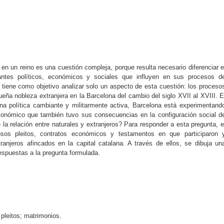
s en un reino es una cuestión compleja, porque resulta necesario diferenciar e
nantes políticos, económicos y sociales que influyen en sus procesos d
o tiene como objetivo analizar solo un aspecto de esta cuestión: los proceso
eña nobleza extranjera en la Barcelona del cambio del siglo XVII al XVIII. E
na política cambiante y militarmente activa, Barcelona está experimentand
conómico que también tuvo sus consecuencias en la configuración social d
la relación entre naturales y extranjeros? Para responder a esta pregunta, e
osos pleitos, contratos económicos y testamentos en que participaron 
njeros afincados en la capital catalana. A través de ellos, se dibuja un
espuestas a la pregunta formulada.
pleitos; matrimonios.