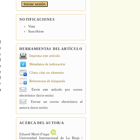
NOTIFICACIONES
Vista
Suscribirse
l
e
HERRAMIENTAS DEL ARTÍCULO
s
Imprima este artículo
l
Metadatos de indexación
o
e
Cómo citar un elemento
l
Referencias de búsqueda
y
a
Envíe este artículo por correo
electrónico
(Inicie sesión)
Enviar un correo electrónico al
autor/a
(Inicie sesión)
ACERCA DEL AUTOR/A
Eduard Martí-Fraga
Universidad Internacional de La Rioja /