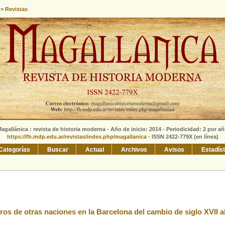
>
Revistas
agallánica : revista de historia moderna - Año de inicio: 2014 - Periodicidad: 2 por a
https://fh.mdp.edu.ar/revistas/index.php/magallanica
- ISSN 2422-779X (en línea)
Categorías
Buscar
Actual
Archivos
Avisos
Estadís
os de otras naciones en la Barcelona del cambio de siglo XVII a