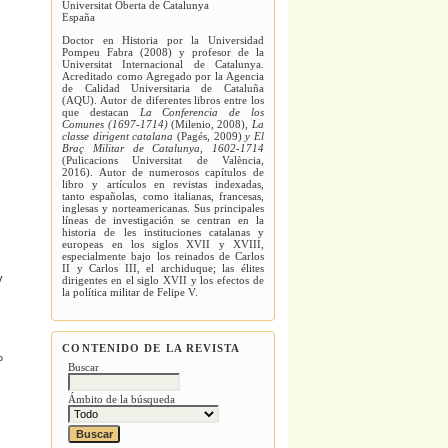
Universitat Oberta de Catalunya
España
Doctor en Historia por la Universidad
Pompeu Fabra (2008) y profesor de la
Universitat Internacional de Catalunya.
Acreditado como Agregado por la Agencia
de Calidad Universitaria de Cataluña
(AQU). Autor de diferentes libros entre los
que destacan
La Conferencia de los
Comunes (1697-1714)
(Milenio, 2008)
, La
classe dirigent catalana
(Pagés, 2009)
y
El
Braç Militar de Catalunya, 1602-1714
(Pulicacions Universitat de València,
2016). Autor de numerosos capítulos de
libro y artículos en revistas indexadas,
tanto españolas, como italianas, francesas,
inglesas y norteamericanas. Sus principales
líneas de investigación se centran en la
historia de les instituciones catalanas y
europeas en los siglos XVII y XVIII,
especialmente bajo los reinados de Carlos
II y Carlos III, el archiduque; las élites
y
dirigentes en el siglo XVII y los efectos de
la política militar de Felipe V.
CONTENIDO DE LA REVISTA
º
Buscar
Ámbito de la búsqueda