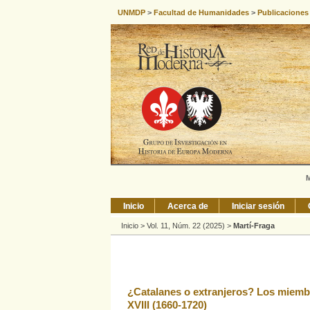
UNMDP
>
Facultad de Humanidades
>
Publicaciones
M
Inicio
Acerca de
Iniciar sesión
Inicio
>
Vol. 11, Núm. 22 (2025)
>
Martí-Fraga
¿Catalanes o extranjeros? Los miembr
XVIII (1660-1720)