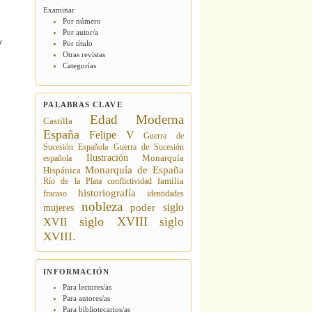
Examinar
Por número
Por autor/a
y
Por título
Otras revistas
Categorías
PALABRAS CLAVE
Edad Moderna
Castilla
España
Felipe V
Guerra de
Sucesión Española
Guerra de Sucesión
Ilustración
española
Monarquía
Monarquía de España
Hispánica
Río de la Plata
conflictividad
familia
historiografía
fracaso
identidades
nobleza
siglo
poder
mujeres
siglo XVIII
siglo
XVII
XVIII.
INFORMACIÓN
Para lectores/as
Para autores/as
Para bibliotecarios/as