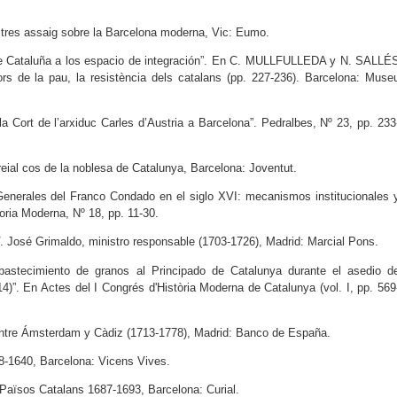
ltres assaig sobre la Barcelona moderna, Vic: Eumo.
 de Cataluña a los espacio de integración”. En C. MULLFULLEDA y N. SALLÉ
cors de la pau, la resistència dels catalans (pp. 227-236). Barcelona: Muse
la Cort de l’arxiduc Carles d’Austria a Barcelona”. Pedralbes, Nº 23, pp. 233
 reial cos de la noblesa de Catalunya, Barcelona: Joventut.
nerales del Franco Condado en el siglo XVI: mecanismos institucionales 
oria Moderna, Nº 18, pp. 11-30.
. José Grimaldo, ministro responsable (1703-1726), Madrid: Marcial Pons.
tecimiento de granos al Principado de Catalunya durante el asedio d
)”. En Actes del I Congrés d'Història Moderna de Catalunya (vol. I, pp. 569
ntre Ámsterdam y Càdiz (1713-1778), Madrid: Banco de España.
98-1640, Barcelona: Vicens Vives.
Països Catalans 1687-1693, Barcelona: Curial.