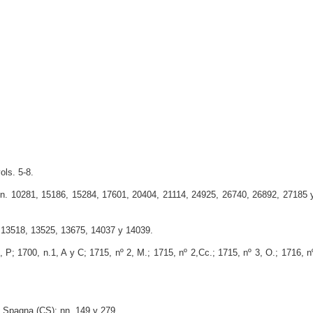
ols. 5-8.
: nn. 10281, 15186, 15284, 17601, 20404, 21114, 24925, 26740, 26892, 27185 
 13518, 13525, 13675, 14037 y 14039.
 P; 1700, n.1, A y C; 1715, nº 2, M.; 1715, nº 2,Cc.; 1715, nº 3, O.; 1716, n
di Spagna (CS): nn. 149 y 279