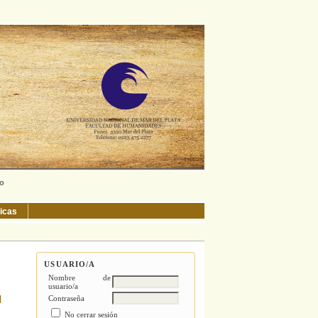
ño
ticas
USUARIO/A
Nombre de
usuario/a
l
Contraseña
No cerrar sesión