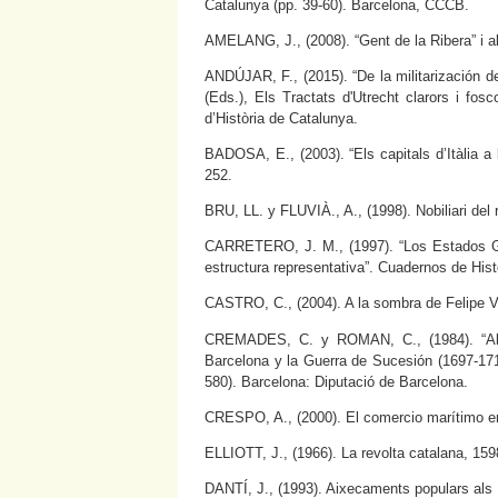
Catalunya (pp. 39-60). Barcelona, CCCB.
AMELANG, J., (2008). “Gent de la Ribera” i a
ANDÚJAR, F., (2015). “De la militarización
(Eds.), Els Tractats d'Utrecht clarors i fos
d’Història de Catalunya.
BADOSA, E., (2003). “Els capitals d’Itàlia a 
252.
BRU, LL. y FLUVIÀ., A., (1998). Nobiliari del
CARRETERO, J. M., (1997). “Los Estados Ge
estructura representativa”. Cuadernos de Hist
CASTRO, C., (2004). A la sombra de Felipe V
CREMADES, C. y ROMAN, C., (1984). “Abas
Barcelona y la Guerra de Sucesión (1697-1714
580). Barcelona: Diputació de Barcelona.
CRESPO, A., (2000). El comercio marítimo e
ELLIOTT, J., (1966). La revolta catalana, 15
DANTÍ, J., (1993). Aixecaments populars als 