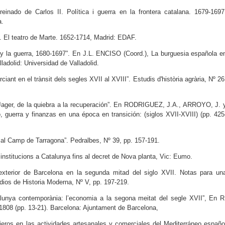
einado de Carlos II. Política i guerra en la frontera catalana. 1679-1697
a.
. El teatro de Marte. 1652-1714, Madrid: EDAF.
y la guerra, 1680-1697”. En J.L. ENCISO (Coord.), La burguesia española e
lladolid: Universidad de Valladolid.
nt en el trànsit dels segles XVII al XVIII”. Estudis d'història agrària, Nº 26
ager, de la quiebra a la recuperación”. En RODRIGUEZ, J.A., ARROYO, J. 
uerra y finanzas en una época en transición: (siglos XVII-XVIII) (pp. 425
al Camp de Tarragona”. Pedralbes, Nº 39, pp. 157-191.
 institucions a Catalunya fins al decret de Nova planta, Vic: Eumo.
xterior de Barcelona en la segunda mitad del siglo XVII. Notas para un
udios de Historia Moderna, Nº V, pp. 197-219.
alunya contemporània: l’economia a la segona meitat del segle XVII”, En R
1808 (pp. 13-21). Barcelona: Ajuntament de Barcelona,
jeros en las actividades artesanales y comerciales del Mediterráneo españo