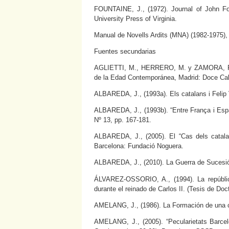
FOUNTAINE, J., (1972). Journal of John Fo
University Press of Virginia.
Manual de Novells Ardits (MNA) (1982-1975),
Fuentes secundarias
AGLIETTI, M., HERRERO, M. y ZAMORA, F. J.
de la Edad Contemporánea, Madrid: Doce Cal
ALBAREDA, J., (1993a). Els catalans i Felip V
ALBAREDA, J., (1993b). “Entre França i Espan
Nº 13, pp. 167-181.
ALBAREDA, J., (2005). El “Cas dels catalan
Barcelona: Fundació Noguera.
ALBAREDA, J., (2010). La Guerra de Sucesión
ÁLVAREZ-OSSORIO, A., (1994). La república
durante el reinado de Carlos II. (Tesis de Do
AMELANG, J., (1986). La Formación de una cla
AMELANG, J., (2005). “Pecularietats Barc