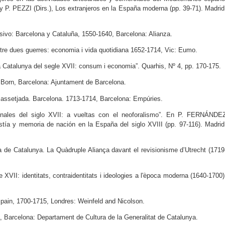
 P. PEZZI (Dirs.), Los extranjeros en la España moderna (pp. 39-71). Madrid
vo: Barcelona y Cataluña, 1550-1640, Barcelona: Alianza.
e dues guerres: economia i vida quotidiana 1652-1714, Vic: Eumo.
Catalunya del segle XVII: consum i economia”. Quarhis, Nº 4, pp. 170-175.
Born, Barcelona: Ajuntament de Barcelona.
ssetjada. Barcelona. 1713-1714, Barcelona: Empúries.
finales del siglo XVII: a vueltas con el neoforalismo”. En P. FERNÁNDE
a y memoria de nación en la España del siglo XVIII (pp. 97-116). Madrid
 de Catalunya. La Quàdruple Aliança davant el revisionisme d’Utrecht (1719
 XVII: identitats, contraidentitats i ideologies a l'època moderna (1640-1700)
pain, 1700-1715, Londres: Weinfeld and Nicolson.
 Barcelona: Departament de Cultura de la Generalitat de Catalunya.