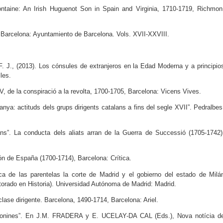
ntaine: An Irish Huguenot Son in Spain and Virginia, 1710-1719, Richmon
 Barcelona: Ayuntamiento de Barcelona. Vols. XVII-XXVIII.
, (2013). Los cónsules de extranjeros en la Edad Moderna y a principio
les.
, de la conspiració a la revolta, 1700-1705, Barcelona: Vicens Vives.
ya: actituds dels grups dirigents catalans a fins del segle XVII”. Pedralbes
s”. La conducta dels aliats arran de la Guerra de Successió (1705-1742)
 de España (1700-1714), Barcelona: Crítica.
 de las parentelas la corte de Madrid y el gobierno del estado de Milá
ctorado en Historia). Universidad Autónoma de Madrid: Madrid.
se dirigente. Barcelona, 1490-1714, Barcelona: Ariel.
elonines”. En J.M. FRADERA y E. UCELAY-DA CAL (Eds.), Nova notícia d