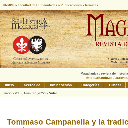
UNMDP
>
Facultad de Humanidades
>
Publicaciones
>
Revistas
Magallánica : revista de histori
https://fh.mdp.edu.ar/revis
Inicio
Acerca de
Iniciar sesión
Categorías
Buscar
Inicio
>
Vol. 9, Núm. 17 (2022)
>
Vidal
Tommaso Campanella y la tradic