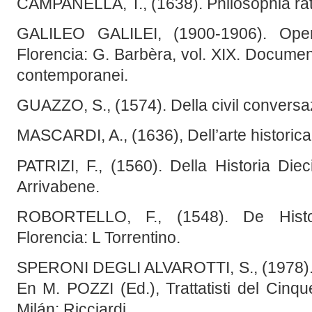
CAMPANELLA, T., (1638). Philosophia ratio
GALILEO GALILEI, (1900-1906). Oper
Florencia: G. Barbèra, vol. XIX. Document
contemporanei.
GUAZZO, S., (1574). Della civil conversaz
MASCARDI, A., (1636), Dell’arte historica
PATRIZI, F., (1560). Della Historia Die
Arrivabene.
ROBORTELLO, F., (1548). De Histori
Florencia: L Torrentino.
SPERONI DEGLI ALVAROTTI, S., (1978). D
En M. POZZI (Ed.), Trattatisti del Cinqu
Milán: Ricciardi.