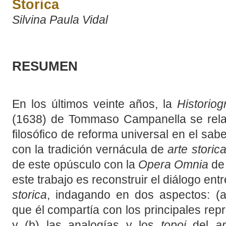
Storica
Silvina Paula Vidal
RESUMEN
En los últimos veinte años, la
Historiog
(1638) de Tommaso Campanella se rela
filosófico de reforma universal en el saber
con la tradición vernácula de
arte storic
de este opúsculo con la
Opera Omnia
de 
este trabajo es reconstruir el diálogo ent
storica
, indagando en dos aspectos: (a)
que él compartía con los principales rep
y (b) las analogías y los
topoi
del
ar