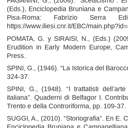
PAGANINI, G., (2006). “Scetticismo”
(Eds.), Enciclopedia Bruniana e Campanel
Pisa-Roma: Fabrizio Serra Edi
https://www.iliesi.cnr.it/EBC/main.php
POMATA, G. y SIRAISI, N., (Eds.) (2005
Erudition in Early Modern Europe, Ca
Press.
SPINI, G., (1946). “La Istorica del Barocco 
324-37.
SPINI, G., (1948). “I trattatisti dell’art
italiana”. Quaderni di Belfagor I. Contribu
Trento e della Controriforma, pp. 109-37.
SUGGI, A., (2010). “Storiografia”. En E
Enciclopedia Bruniana e Campanelliana (