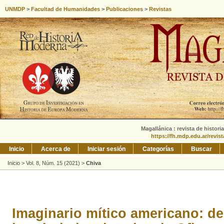
UNMDP
>
Facultad de Humanidades
>
Publicaciones
>
Revistas
Magallánica : revista de histori
https://fh.mdp.edu.ar/revis
Inicio
Acerca de
Iniciar sesión
Categorías
Buscar
Inicio
>
Vol. 8, Núm. 15 (2021)
>
Chiva
Imaginario mítico americano: del