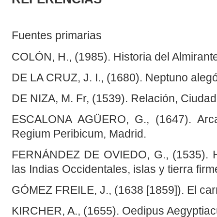
Fuentes primarias
COLÓN, H., (1985). Historia del Almirante
DE LA CRUZ, J. I., (1680). Neptuno aleg
DE NIZA, M. Fr, (1539). Relación, Ciuda
ESCALONA AGÜERO, G., (1647). Arcae
Regium Peribicum, Madrid.
FERNÁNDEZ DE OVIEDO, G., (1535). His
las Indias Occidentales, islas y tierra fir
GÓMEZ FREILE, J., (1638 [1859]). El carn
KIRCHER, A., (1655). Oedipus Aegyptiacu