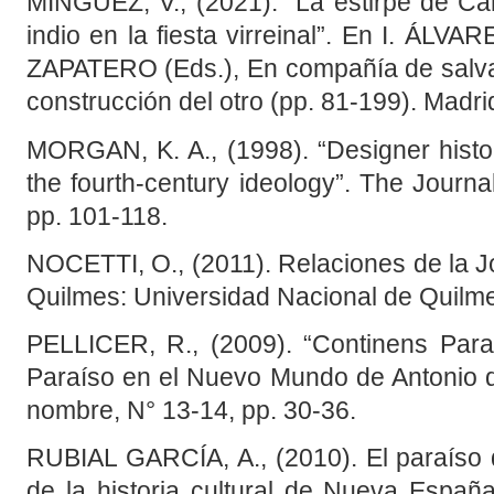
MÍNGUEZ, V., (2021). “La estirpe de Ca
indio en la fiesta virreinal”. En I. 
ZAPATERO (Eds.), En compañía de salvaje
construcción del otro (pp. 81-199). Madr
MORGAN, K. A., (1998). “Designer history
the fourth-century ideology”. The Journa
pp. 101-118.
NOCETTI, O., (2011). Relaciones de la 
Quilmes: Universidad Nacional de Quilm
PELLICER, R., (2009). “Continens Parad
Paraíso en el Nuevo Mundo de Antonio d
nombre, N° 13-14, pp. 30-36.
RUBIAL GARCÍA, A., (2010). El paraíso d
de la historia cultural de Nueva Espa