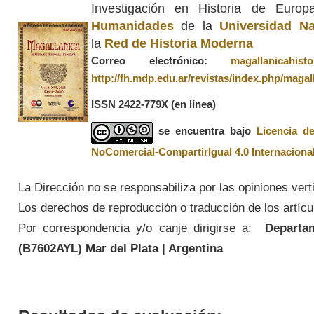
Investigación en Historia de Euro
Humanidades
de la
Universidad Na
la
Red de Historia Moderna
Correo electrónico:
magallanicahis
http://fh.mdp.edu.ar/revistas/index.php/magal
ISSN 2422-779X
(en línea)
se encuentra bajo
Licencia d
NoComercial-CompartirIgual 4.0 Internaciona
La Dirección no se responsabiliza por las opiniones vert
Los derechos de reproducción o traducción de los artícul
Por correspondencia y/o canje dirigirse a:
Departame
(
B7602AYL
) Mar del Plata | Argentina