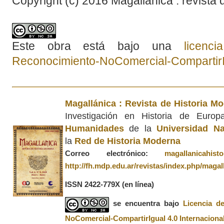
Copyright (c) 2016 Magallánica : revista 
Este obra está bajo una
licenc
Reconocimiento-NoComercial-CompartirIg
Magallánica : Revista de Historia M
Investigación en Historia de Euro
Humanidades
de la
Universidad Na
la
Red de Historia Moderna
Correo electrónico:
magallanicahis
http://fh.mdp.edu.ar/revistas/index.php/magal
ISSN 2422-779X
(en línea)
se encuentra bajo
Licencia d
NoComercial-CompartirIgual 4.0 Internaciona