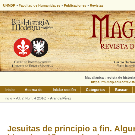
UNMDP
>
Facultad de Humanidades
>
Publicaciones
>
Revistas
Magallánica : revista de histori
https://fh.mdp.edu.ar/revis
Inicio
Acerca de
Iniciar sesión
Categorías
Buscar
Inicio
>
Vol. 2, Núm. 4 (2016)
>
Aranda Pérez
Jesuitas de principio a fin. Alg