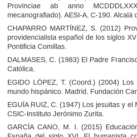
Provinciae ab anno MCDDDLXX
mecanografiado). AESI-A, C-190. Alcalá 
CHAPARRO MARTÍNEZ, S. (2012) Provide
providencialista español de los siglos XV
Pontificia Comillas.
DALMASES, C. (1983) El Padre Francisco 
Católica.
EGIDO LÓPEZ, T. (Coord.) (2004) Los 
mundo hispánico. Madrid. Fundación Caro
EGUÍA RUIZ, C. (1947) Los jesuitas y el 
CSIC-Instituto Jerónimo Zurita.
GARCÍA CANO, M. I. (2015) Educación,
España del siglo XVI. El humanista c