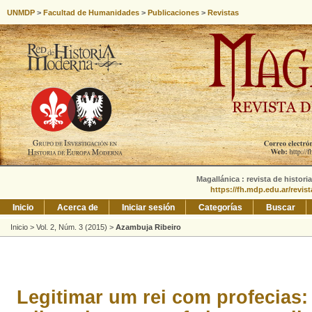
UNMDP
>
Facultad de Humanidades
>
Publicaciones
>
Revistas
Magallánica : revista de histori
https://fh.mdp.edu.ar/revis
Inicio
Acerca de
Iniciar sesión
Categorías
Buscar
Inicio
>
Vol. 2, Núm. 3 (2015)
>
Azambuja Ribeiro
Legitimar um rei com profecias