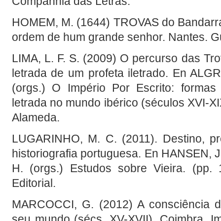
Companhia das Letras.
HOMEM, M. (1644) TROVAS do Bandarra,
ordem de hum grande senhor. Nantes. Gu
LIMA, L. F. S. (2009) O percurso das Tr
letrada de um profeta iletrado. En ALGR
(orgs.) O Império Por Escrito: formas
letrada no mundo ibérico (séculos XVI-XI
Alameda.
LUGARINHO, M. C. (2011). Destino, prof
historiografia portuguesa. En HANSEN, 
H. (orgs.) Estudos sobre Vieira. (pp.
Editorial.
MARCOCCI, G. (2012) A consciência de
seu mundo (sécs. XV-XVII). Coimbra. I