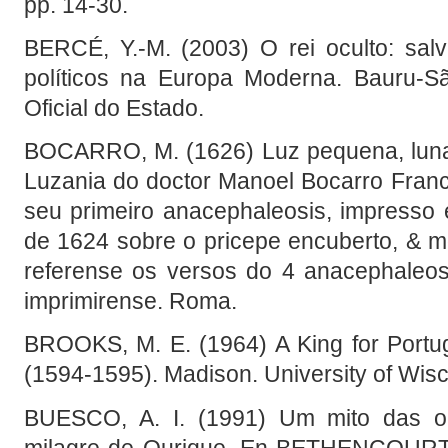
pp. 14-30.
BERCÉ, Y.-M. (2003) O rei oculto: sal
políticos na Europa Moderna. Bauru-
Oficial do Estado.
BOCARRO, M. (1626) Luz pequena, lunar
Luzania do doctor Manoel Bocarro Fran
seu primeiro anacephaleosis, impresso
de 1624 sobre o pricepe encuberto, & mo
referense os versos do 4 anacephaleos
imprimirense. Roma.
BROOKS, M. E. (1964) A King for Portug
(1594-1595). Madison. University of Wis
BUESCO, A. I. (1991) Um mito das or
milagre de Ourique. En BETHENCOURT, 