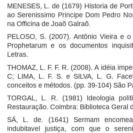
MENESES, L. de (1679) Historia de Port
ao Serenissimo Principe Dom Pedro Nos
na Officina de Joaõ Galraõ.
PELOSO, S. (2007). Antônio Vieira e o 
Prophetarum e os documentos inquisit
Letras.
THOMAZ, L. F. F. R. (2008). A idéia imp
C; LIMA, L. F. S. e SILVA, L. G. Face
conceitos e métodos. (pp. 39-104) São Pa
TORGAL, L. R. (1981) Ideologia polít
Restauração. Coimbra: Biblioteca Geral d
SÁ, L. de. (1641) Sermam encomeas
indubitavel justiça, com que o sere