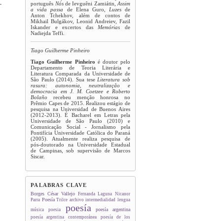
português
Nós
de Ievguêni Zamiátin,
Assim
a vida passa
de Elena Guro,
Luzes
de
Anton Tchekhov, além de contos de
Mikhail Bulgákov, Leonid Andreiev, Fazil
Iskander e excertos das
Memórias
de
Nadiejda Teffi.
Tiago Guilherme Pinheiro
Tiago Guilherme Pinheiro
é doutor pelo
Departamento de Teoria Literária e
Literatura Comparada da Universidade de
São Paulo (2014). Sua tese
Literatura sob
rasura: autonomia, neutralização e
democracia em J. M. Coetzee e Roberto
Bolaño
recebeu menção honrosa no
Prêmio Capes de 2015. Realizou estágio de
pesquisa na Universidad de Buenos Aires
(2012-2013). É Bacharel em Letras pela
Universidade de São Paulo (2010) e
Comunicação Social - Jornalismo pela
Pontifícia Universidade Católica do Paraná
(2005). Atualmente realiza pesquisa de
pós-doutorado na Universidade Estadual
de Campinas, sob supervisão de Marcos
Siscar.
PALABRAS CLAVE
Borges
César Vallejo
Fernanda Laguna
Nicanor
Poesía
Parra
Trilce
archivo
intermedialidad
lengua
poesía
poesía argentina
música
poesia
poesía argentina contemporánea
poesía de los