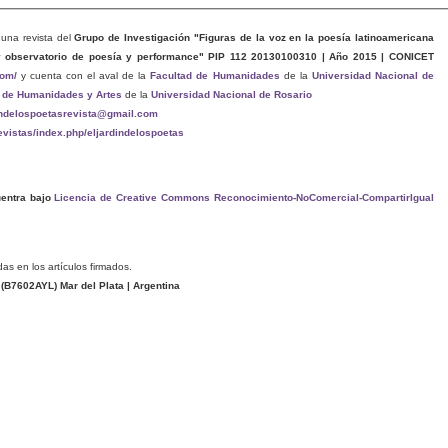
una revista del
Grupo de Investigación "Figuras de la voz en la poesía latinoamericana
y observatorio de poesía y performance" PIP 112 20130100310 | Año 2015 | CONICET
com/
y cuenta con el aval de la
Facultad de Humanidades
de la
Universidad Nacional de
 de Humanidades y Artes
de la
Universidad Nacional de Rosario
indelospoetasrevista@gmail.com
revistas/index.php/eljardindelospoetas
entra bajo
Licencia de Creative Commons Reconocimiento-NoComercial-CompartirIgual
das en los artículos firmados.
(
B7602AYL
) Mar del Plata | Argentina