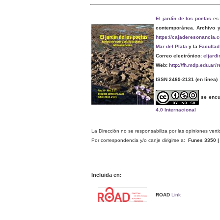
El jardín de los poetas
es 
contemporánea. Archivo 
https://cajaderesonancia.
Mar del Plata
y la
Facultad
Correo electrónico:
eljard
Web:
http://fh.mdp.edu.ar/
ISSN 2469-2131
(en línea)
se encu
4.0 Internacional
La Dirección no se responsabiliza por las opiniones verti
Por correspondencia y/o canje dirigirse a:
Funes 3350 | 
Incluida en:
ROAD
Link