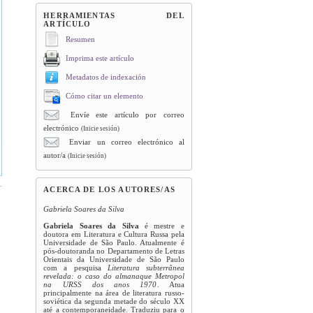
HERRAMIENTAS DEL
ARTÍCULO
Resumen
Imprima este artículo
Metadatos de indexación
Cómo citar un elemento
Envíe este artículo por correo
electrónico
(Inicie sesión)
Enviar un correo electrónico al
autor/a
(Inicie sesión)
ACERCA DE LOS AUTORES/AS
Gabriela Soares da Silva
Gabriela Soares da Silva
é mestre e
doutora em Literatura e Cultura Russa pela
Universidade de São Paulo. Atualmente é
pós-doutoranda no Departamento de Letras
Orientais da Universidade de São Paulo
com a pesquisa
Literatura subterrânea
revelada: o caso do almanaque Metropol
na URSS dos anos 1970
. Atua
principalmente na área de literatura russo-
soviética da segunda metade do século XX
até a contemporaneidade. Traduziu para o