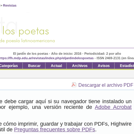
>
Revistas
El jardín de los poetas - Año de inicio: 2016 - Periodicidad: 2 por año
ttps://fh.mdp.edu.ar/revistas/index.php/eljardindelospoetas
- ISSN 2469-2131 (en líne
Categorías
Buscar
Actual
Archivos
Avisos
Estadís
Descargar el archivo PDF
e debe cargar aquí si su navegador tiene instalado un
or ejemplo, una versión reciente de
Adobe Acrobat
 cómo imprimir, guardar y trabajar con PDFs, Highwire
til de
Preguntas frecuentes sobre PDFs
.