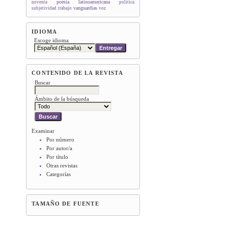
poesía latinoamericana
noventa
política
vanguardias
subjetividad
trabajo
voz
IDIOMA
Escoge idioma
CONTENIDO DE LA REVISTA
Buscar
Ámbito de la búsqueda
Examinar
Por número
Por autor/a
Por título
Otras revistas
Categorías
TAMAÑO DE FUENTE