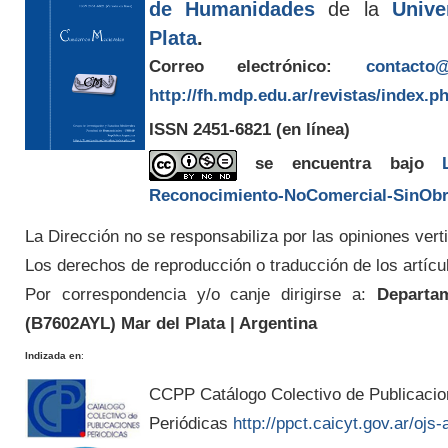
de Humanidades
de la
Unive
Plata
.
Correo electrónico:
contacto@
http://fh.mdp.edu.ar/revistas/index.p
ISSN 2451-6821
(en línea)
se encuentra bajo
Reconocimiento-NoComercial-SinObra
La Dirección no se responsabiliza por las opiniones verti
Los derechos de reproducción o traducción de los artícu
Por correspondencia y/o canje dirigirse a:
Departam
(
B7602AYL
) Mar del Plata | Argentina
Indizada en
:
CCPP Catálogo Colectivo de Publicaci
Periódicas
http://ppct.caicyt.gov.ar/ojs-