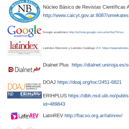
Núcleo Básico de Revistas Científicas A
http://www.caicyt.gov.ar:8087/omekates
Google académico
http://scholar.google.com.ar/schhp?hl=es
Latindex Directorio y Latindex Catálogo 2.0
https://www.latindex
Dialnet Plus
https://dialnet.unirioja.es
DOAJ
https://doaj.org/toc/2451-6821
ERIHPLUS
https://dbh.nsd.uib.no/publis
id=489843
LatinREV
http://flacso.org.ar/latinrev/