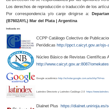
Los derechos de reproducción o traducción de los artícu
Por correspondencia y/o canje dirigirse a:
Departam
(
B7602AYL
) Mar del Plata | Argentina
Indizada en
:
CCPP Catálogo Colectivo de Publicaci
Periódicas
http://ppct.caicyt.gov.ar/ojs-
Núcleo Básico de Revistas Científicas A
http://www.caicyt.gov.ar:8087/omekates
Google académico
http://scholar.google.com.ar/schhp?hl=es
Latindex Directorio y Latindex Catálogo 2.0
https://www.latindex
Dialnet Plus
https://dialnet.unirioja.es