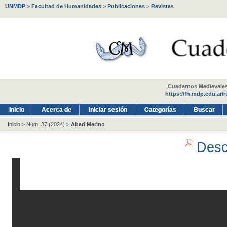
UNMDP
>
Facultad de Humanidades
>
Publicaciones
>
Revistas
Cuadernos Medievales -
https://fh.mdp.edu.ar/
Inicio
Acerca de
Iniciar sesión
Categorías
Buscar
Inicio
>
Núm. 37 (2024)
>
Abad Merino
Desc