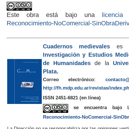
Este obra está bajo una
licenci
Reconocimiento-NoComercial-SinObraDeriva
Cuadernos medievales
es e
Investigación y Estudios Med
de Humanidades
de la
Unive
Plata
.
Correo electrónico:
contacto@
http://fh.mdp.edu.ar/revistas/index.p
ISSN 2451-6821
(en línea)
se encuentra bajo
Reconocimiento-NoComercial-SinObra
La Dirección no se responsabiliza por las opiniones verti