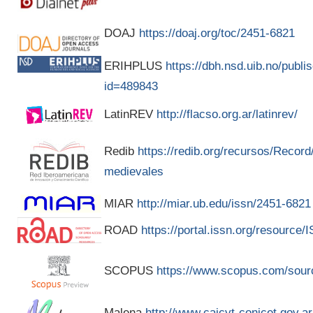
DOAJ
https://doaj.org/toc/2451-6821
ERIHPLUS
https://dbh.nsd.uib.no/publis
id=489843
LatinREV
http://flacso.org.ar/latinrev/
Redib
https://redib.org/recursos/Recor
medievales
MIAR
http://miar.ub.edu/issn/2451-6821
ROAD
https://portal.issn.org/resource
SCOPUS
https://www.scopus.com/sour
Malena
http://www.caicyt-conicet.gov.