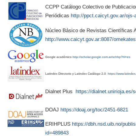
CCPP Catálogo Colectivo de Publicaci
Periódicas
http://ppct.caicyt.gov.ar/ojs-
Núcleo Básico de Revistas Científicas A
http://www.caicyt.gov.ar:8087/omekates
Google académico
http://scholar.google.com.ar/schhp?hl=es
Latindex Directorio y Latindex Catálogo 2.0
https://www.latindex
Dialnet Plus
https://dialnet.unirioja.es
DOAJ
https://doaj.org/toc/2451-6821
ERIHPLUS
https://dbh.nsd.uib.no/publis
id=489843