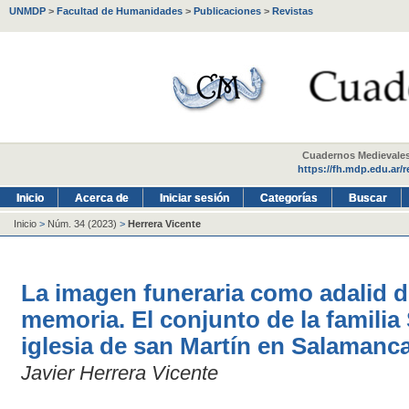
UNMDP
>
Facultad de Humanidades
>
Publicaciones
>
Revistas
Cuadernos Medievales -
https://fh.mdp.edu.ar/
Inicio
Acerca de
Iniciar sesión
Categorías
Buscar
Inicio
>
Núm. 34 (2023)
>
Herrera Vicente
La imagen funeraria como adalid de
memoria. El conjunto de la familia
iglesia de san Martín en Salamanc
Javier Herrera Vicente