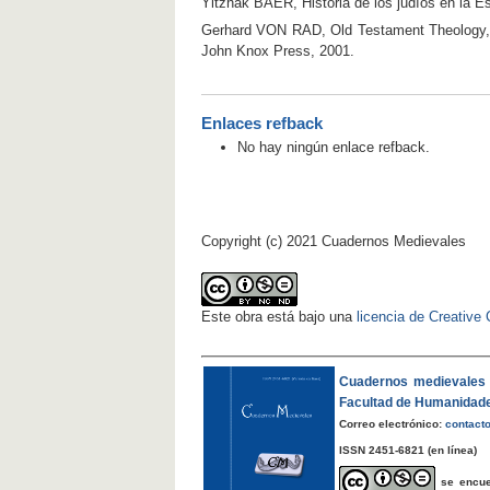
Yitzhak BAER, Historia de los judíos en la Es
Gerhard VON RAD, Old Testament Theology, vo
John Knox Press, 2001.
Enlaces refback
No hay ningún enlace refback.
Copyright (c) 2021 Cuadernos Medievales
Este obra está bajo una
licencia de Creativ
Cuadernos medievales
Facultad de Humanidad
Correo electrónico:
contact
ISSN 2451-6821
(en línea)
se encu