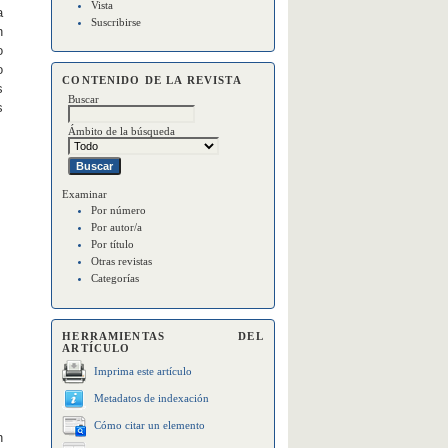
Vista
a
Suscribirse
n
o
o
CONTENIDO DE LA REVISTA
s
Buscar
s
Ámbito de la búsqueda
Examinar
Por número
Por autor/a
Por título
Otras revistas
Categorías
HERRAMIENTAS DEL
ARTÍCULO
Imprima este artículo
Metadatos de indexación
Cómo citar un elemento
n