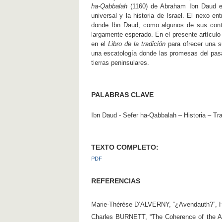
ha-Qabbalah
(1160) de Abraham Ibn Daud exp
universal y la historia de Israel. El nexo en
donde Ibn Daud, como algunos de sus conte
largamente esperado. En el presente artículo 
en el
Libro de la tradición
para ofrecer una su
una escatología donde las promesas del pasa
tierras peninsulares.
PALABRAS CLAVE
Ibn Daud - Sefer ha-Qabbalah – Historia – Tra
TEXTO COMPLETO:
PDF
REFERENCIAS
Marie-Thérèse D’ALVERNY, “¿Avendauth?”, Hom
Charles BURNETT, “The Coherence of the Arab