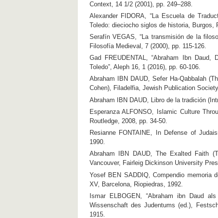
Context, 14 1/2 (2001), pp. 249–288.
Alexander FIDORA, “La Escuela de Traduc
Toledo: dieciocho siglos de historia, Burgos,
Serafín VEGAS, “La transmisión de la filoso
Filosofía Medieval, 7 (2000), pp. 115-126.
Gad FREUDENTAL, “Abraham Ibn Daud, Domi
Toledo”, Aleph 16, 1 (2016), pp. 60-106.
Abraham IBN DAUD, Sefer Ha-Qabbalah (The B
Cohen), Filadelfia, Jewish Publication Society
Abraham IBN DAUD, Libro de la tradición (Intr
Esperanza ALFONSO, Islamic Culture Throug
Routledge, 2008, pp. 34-50.
Resianne FONTAINE, In Defense of Judai
1990.
Abraham IBN DAUD, The Exalted Faith (T
Vancouver, Fairleig Dickinson University Pres
Yosef BEN SADDIQ, Compendio memoria del 
XV, Barcelona, Riopiedras, 1992.
Ismar ELBOGEN, “Abraham ibn Daud als Ge
Wissenschaft des Judentums (ed.), Festsch
1915.