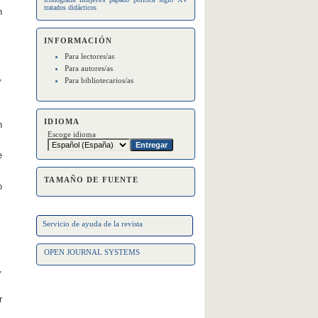
tratados didácticos
h
INFORMACIÓN
Para lectores/as
Para autores/as
,
Para bibliotecarios/as
IDIOMA
n
Escoge idioma
e
TAMAÑO DE FUENTE
o
Servicio de ayuda de la revista
OPEN JOURNAL SYSTEMS
,
r