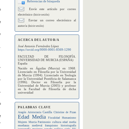
Referencias de búsqueda
Envíe este artículo por correo
e
electrónico
(Inicie sesión)
Enviar un correo electrónico al
e
autor/a
(Inicie sesión)
y
ACERCA DEL AUTOR/A
José Antonio Fernández López
.
https://orcid.org/0000-0001-8569-1290
FACULTAD DE FILOSOFÍA.
UNIVERSIDAD DE MURCIA (ESPAÑA)
España
,
Nacido en Águilas (Murcia) en 1968.
Licenciado en Filosofía por la Universidad
de Murcia (1994). Licenciado en Teología
,
por la Universidad Pontificia de Salamanca
(1996). Doctor en Filosofía por la
Universidad de Murcia (2005) y profesor
en la Facultad de Filosofía de dicha
,
universidad
o
PALABRAS CLAVE
Castilla
Aragón
Aristocracia
Christine de Pizan
r
Edad Media
Fiscalidad
Humanismo
,
cultura
Mujeres
Murcia
Patrimonio
edad media
enseñanza medieval
franquismo
historiografía
mujeres
iconografía
papado
política
siglo XV