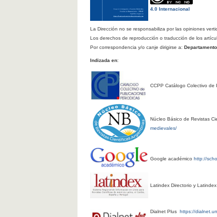
4.0 Internacional
La Dirección no se responsabiliza por las opiniones verti
Los derechos de reproducción o traducción de los artícu
Por correspondencia y/o canje dirigirse a:
Departamento d
Indizada en
:
CCPP Catálogo Colectivo de 
Núcleo Básico de Revistas Cie
medievales/
Google académico
http://sch
Latindex Directorio y Latinde
Dialnet Plus
https://dialnet.u