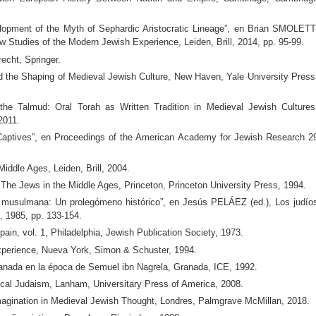
lopment of the Myth of Sephardic Aristocratic Lineage”, en Brian SMOLETT
 Studies of the Modern Jewish Experience, Leiden, Brill, 2014, pp. 95-99.
cht, Springer.
the Shaping of Medieval Jewish Culture, New Haven, Yale University Press
e Talmud: Oral Torah as Written Tradition in Medieval Jewish Cultures
2011.
aptives”, en Proceedings of the American Academy for Jewish Research 2
iddle Ages, Leiden, Brill, 2004.
e Jews in the Middle Ages, Princeton, Princeton University Press, 1994.
 musulmana: Un prolegómeno histórico”, en Jesús PELÁEZ (ed.), Los judío
, 1985, pp. 133-154.
n, vol. 1, Philadelphia, Jewish Publication Society, 1973.
perience, Nueva York, Simon & Schuster, 1994.
anada en la época de Semuel ibn Nagrela, Granada, ICE, 1992.
l Judaism, Lanham, Universitary Press of America, 2008.
nation in Medieval Jewish Thought, Londres, Palmgrave McMillan, 2018.