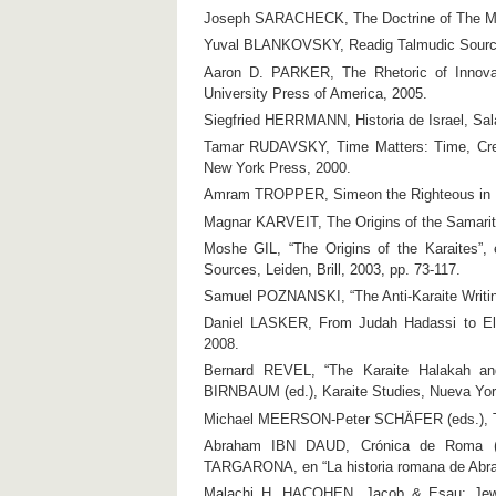
Joseph SARACHECK, The Doctrine of The Mess
Yuval BLANKOVSKY, Readig Talmudic Sources
Aaron D. PARKER, The Rhetoric of Innovat
University Press of America, 2005.
Siegfried HERRMANN, Historia de Israel, Sa
Tamar RUDAVSKY, Time Matters: Time, Creat
New York Press, 2000.
Amram TROPPER, Simeon the Righteous in Rabb
Magnar KARVEIT, The Origins of the Samaritan
Moshe GIL, “The Origins of the Karaites”,
Sources, Leiden, Brill, 2003, pp. 73-117.
Samuel POZNANSKI, “The Anti-Karaite Writing
Daniel LASKER, From Judah Hadassi to Elija
2008.
Bernard REVEL, “The Karaite Halakah and
BIRNBAUM (ed.), Karaite Studies, Nueva Yor
Michael MEERSON-Peter SCHÄFER (eds.), Tol
Abraham IBN DAUD, Crónica de Roma (
TARGARONA, en “La historia romana de Abrah
Malachi H. HACOHEN, Jacob & Esau: Jewi