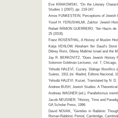
Eve KRAKOWSKI, “On the Literary Characte
Studies 1 (2007), pp. 219-247.
Amos FUNKESTEIN, Perceptions of Jewish Hist
Yosef H. YERUSHALMI, Zakhor: Jewish Histo
Rafael RÁMON GUERRERO, “Ibn Hazm de Córdo
25 (2018).
Franz ROSENTHAL, A History of Muslim Histor
Katja VEHLOW, Abraham Ibn Daud’s Dorot ‘Ol
Dibrey Romi, Dibrey Malkhei Israel and the Mi
Jay R. BERKOVITZ, “Does Jewish History Rep
Solomon Goldman Lectures, vol. 7, Chicago, S
Yehudá HALEVÍ, Cuzary. Diálogo filosófico (ed
Suárez, 1911 (re. Madrid, Editora Nacional, 1
Yehudá HALEVI, Kuzari, Translated by N. D. 
Andrew BUSH, Jewish Studies: A Theoretical 
Andreas WAGNER (ed.), Parallelismus membr
Jacob NEUSNER, “History, Time and Paradigm 
GA Scholar Press, 1996.
David NOVAK, “Gentiles in Rabbinic Though
Roman-Rabbinic Period, Cambridge, Cambridg