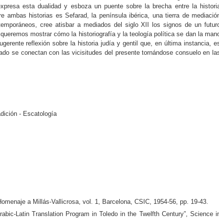
resa esta dualidad y esboza un puente sobre la brecha entre la histori
tre ambas historias es Sefarad, la península ibérica, una tierra de mediació
mporáneos, cree atisbar a mediados del siglo XII los signos de un futur
queremos mostrar cómo la historiografía y la teología política se dan la man
gerente reflexión sobre la historia judía y gentil que, en última instancia, e
do se conectan con las vicisitudes del presente tornándose consuelo en la
dición - Escatología
enaje a Millás-Vallicrosa, vol. 1, Barcelona, CSIC, 1954-56, pp. 19-43.
ic-Latin Translation Program in Toledo in the Twelfth Century”, Science i