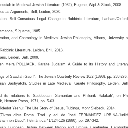
iah in Medieval Jewish Literature (1932), Eugene, Wipf & Stock, 2008.
 as Arguments, Brill, Leiden, 2020.
ion. Self-Conscious Legal Change in Rabbinic Literature, Lanham/Oxford
lamanca, Sígueme, 1985.
ion, and Cosmology in Medieval Jewish Philosophy, Albany, University o
inic Literature, Leiden, Brill, 2013.
s, Leiden, Brill, 2009.
 en Meira POLLIACK, Karaite Judaism: A Guide to Its History and Literar
s of Saadiah Gaon”, The Jewish Quarterly Review 10/2 (1898), pp. 238-276.
h Bashyatchi. Studies in Late Medieval Karaite Philosophy, Leiden, Brill
 its relations to Sadducean, Samaritan and Philonik Halakah”, en Ph
k, Hermon Press, 1971, pp. 5-63.
edot Yeshu: The Life Story of Jesus, Tubinga, Mohr Siebeck, 2014.
Zikron dibre Roma. Trad. y ed. de José FERNÁNDEZ URBINA-Judit
am ibn Daud”, Helmántica 41/124-126 (1990), pp. 297-342.
sh European History Between Nation and Empire, Cambridge, Cambridg