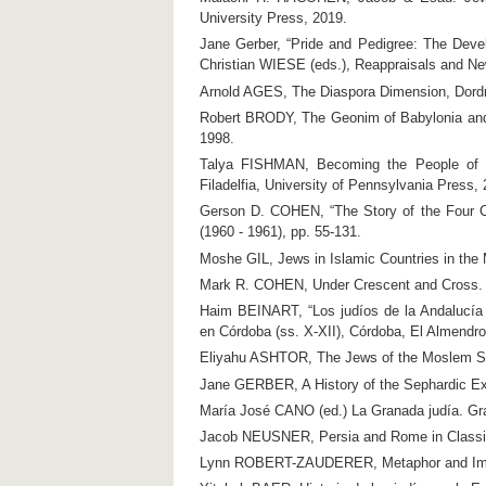
University Press, 2019.
Jane Gerber, “Pride and Pedigree: The Deve
Christian WIESE (eds.), Reappraisals and New
Arnold AGES, The Diaspora Dimension, Dordre
Robert BRODY, The Geonim of Babylonia and 
1998.
Talya FISHMAN, Becoming the People of th
Filadelfia, University of Pennsylvania Press, 
Gerson D. COHEN, “The Story of the Four C
(1960 - 1961), pp. 55-131.
Moshe GIL, Jews in Islamic Countries in the M
Mark R. COHEN, Under Crescent and Cross. Th
Haim BEINART, “Los judíos de la Andalucía
en Córdoba (ss. X-XII), Córdoba, El Almendro
Eliyahu ASHTOR, The Jews of the Moslem Spai
Jane GERBER, A History of the Sephardic Ex
María José CANO (ed.) La Granada judía. Gr
Jacob NEUSNER, Persia and Rome in Classica
Lynn ROBERT-ZAUDERER, Metaphor and Imagi