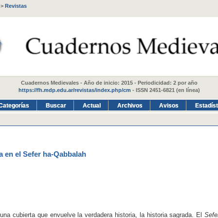
>
Revistas
Cuadernos Medievales - Año de inicio: 2015 - Periodicidad: 2 por año
https://fh.mdp.edu.ar/revistas/index.php/cm
- ISSN 2451-6821 (en línea)
Categorías
Buscar
Actual
Archivos
Avisos
Estadís
ica en el Sefer ha-Qabbalah
 una cubierta que envuelve la verdadera historia, la historia sagrada. El
Sefe