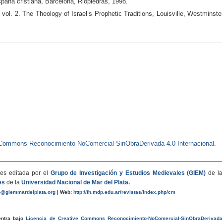
paña cristiana, Barcelona, Riopiedras, 1998.
l. 2. The Theology of Israel’s Prophetic Traditions, Louisville, Westminste
e Commons Reconocimiento-NoComercial-SinObraDerivada 4.0 Internacional
.
es editada por el
Grupo de Investigación y Estudios Medievales (GIEM)
de l
es
de la
Universidad Nacional de Mar del Plata
.
o@giemmardelplata.org
|
Web:
http://fh.mdp.edu.ar/revistas/index.php/cm
entra bajo
Licencia de Creative Commons Reconocimiento-NoComercial-SinObraDerivad