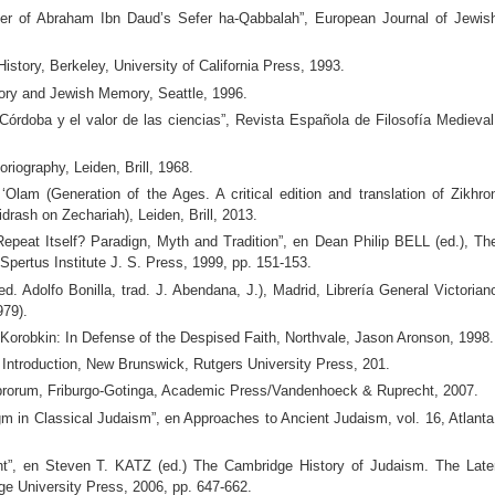
r of Abraham Ibn Daud’s Sefer ha-Qabbalah”, European Journal of Jewis
ory, Berkeley, University of California Press, 1993.
ry and Jewish Memory, Seattle, 1996.
ba y el valor de las ciencias”, Revista Española de Filosofía Medieval
iography, Leiden, Brill, 1968.
am (Generation of the Ages. A critical edition and translation of Zikhro
drash on Zechariah), Leiden, Brill, 2013.
eat Itself? Paradign, Myth and Tradition”, en Dean Philip BELL (ed.), Th
pertus Institute J. S. Press, 1999, pp. 151-153.
. Adolfo Bonilla, trad. J. Abendana, J.), Madrid, Librería General Victorian
979).
Korobkin: In Defense of the Despised Faith, Northvale, Jason Aronson, 1998.
Introduction, New Brunswick, Rutgers University Press, 201.
orum, Friburgo-Gotinga, Academic Press/Vandenhoeck & Ruprecht, 2007.
in Classical Judaism”, en Approaches to Ancient Judaism, vol. 16, Atlanta
t”, en Steven T. KATZ (ed.) The Cambridge History of Judaism. The Late
e University Press, 2006, pp. 647-662.