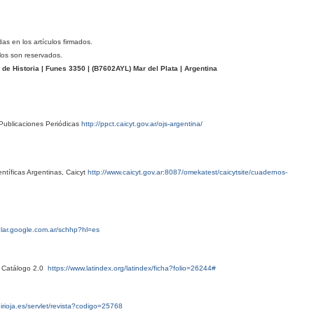
das en los artículos firmados.
los son reservados.
e Historia | Funes 3350 | (
B7602AYL
) Mar del Plata | Argentina
Publicaciones Periódicas
http://ppct.caicyt.gov.ar/ojs-argentina/
ntíficas Argentinas, Caicyt
http://www.caicyt.gov.ar:8087/omekatest/caicytsite/cuadernos-
olar.google.com.ar/schhp?hl=es
x Catálogo 2.0
https://www.latindex.org/latindex/ficha?folio=26244#
nirioja.es/servlet/revista?codigo=25768