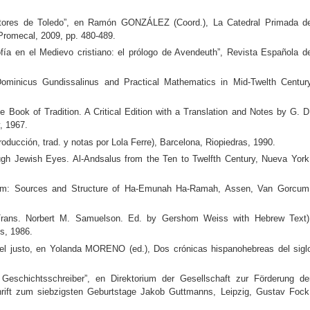
tores de Toledo”, en Ramón GONZÁLEZ (Coord.), La Catedral Primada d
 Promecal, 2009, pp. 480-489.
fía en el Medievo cristiano: el prólogo de Avendeuth”, Revista Española d
nicus Gundissalinus and Practical Mathematics in Mid-Twelth Centur
ook of Tradition. A Critical Edition with a Translation and Notes by G. D
, 1967.
oducción, trad. y notas por Lola Ferre), Barcelona, Riopiedras, 1990.
h Jewish Eyes. Al-Andsalus from the Ten to Twelfth Century, Nueva York
sm: Sources and Structure of Ha-Emunah Ha-Ramah, Assen, Van Gorcum
rans. Norbert M. Samuelson. Ed. by Gershom Weiss with Hebrew Text)
s, 1986.
justo, en Yolanda MORENO (ed.), Dos crónicas hispanohebreas del sigl
schichtsschreiber”, en Direktorium der Gesellschaft zur Förderung de
rift zum siebzigsten Geburtstage Jakob Guttmanns, Leipzig, Gustav Fock