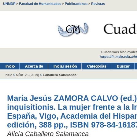
UNMDP
>
Facultad de Humanidades
>
Publicaciones
>
Revistas
Cuadernos Medievales -
https://fh.mdp.edu.ar/
Inicio
Acerca de
Iniciar sesión
Categorías
Buscar
Inicio
>
Núm. 26 (2019)
>
Caballero Salamanca
María Jesús ZAMORA CALVO (ed.),
inquisitionis. La mujer frente a la 
España, Vigo, Academia del Hispan
edición, 388 pp., ISBN 978-84-1618
Alicia Caballero Salamanca