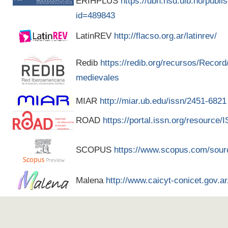
ERIHPLUS
https://dbh.nsd.uib.no/publis
id=489843
LatinREV
http://flacso.org.ar/latinrev/
Redib
https://redib.org/recursos/Recor
medievales
MIAR
http://miar.ub.edu/issn/2451-6821
ROAD
https://portal.issn.org/resource
SCOPUS
https://www.scopus.com/sour
Malena
http://www.caicyt-conicet.gov.