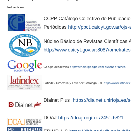
Indizada en
:
CCPP Catálogo Colectivo de Publicaci
Periódicas
http://ppct.caicyt.gov.ar/ojs-
Núcleo Básico de Revistas Científicas A
http://www.caicyt.gov.ar:8087/omekates
Google académico
http://scholar.google.com.ar/schhp?hl=es
Latindex Directorio y Latindex Catálogo 2.0
https://www.latindex
Dialnet Plus
https://dialnet.unirioja.es
DOAJ
https://doaj.org/toc/2451-6821