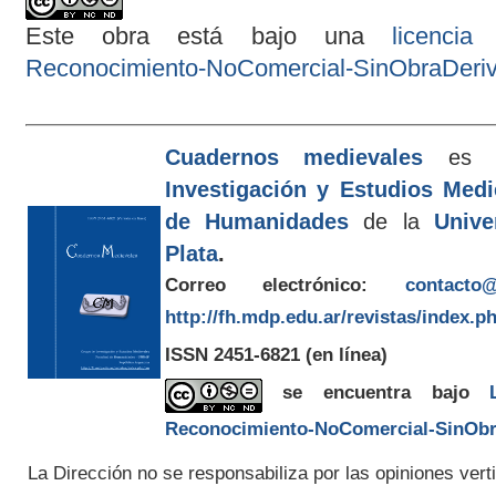
Este obra está bajo una
licenci
Reconocimiento-NoComercial-SinObraDeriva
Cuadernos medievales
es e
Investigación y Estudios Med
de Humanidades
de la
Unive
Plata
.
Correo electrónico:
contacto@
http://fh.mdp.edu.ar/revistas/index.p
ISSN 2451-6821
(en línea)
se encuentra bajo
Reconocimiento-NoComercial-SinObra
La Dirección no se responsabiliza por las opiniones verti