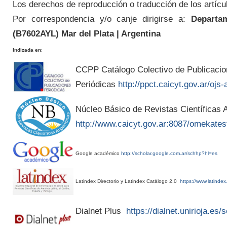
Los derechos de reproducción o traducción de los artícu
Por correspondencia y/o canje dirigirse a:
Departam
(
B7602AYL
) Mar del Plata | Argentina
Indizada en
:
CCPP Catálogo Colectivo de Publicaci
Periódicas
http://ppct.caicyt.gov.ar/ojs-
Núcleo Básico de Revistas Científicas A
http://www.caicyt.gov.ar:8087/omekates
Google académico
http://scholar.google.com.ar/schhp?hl=es
Latindex Directorio y Latindex Catálogo 2.0
https://www.latindex
Dialnet Plus
https://dialnet.unirioja.es