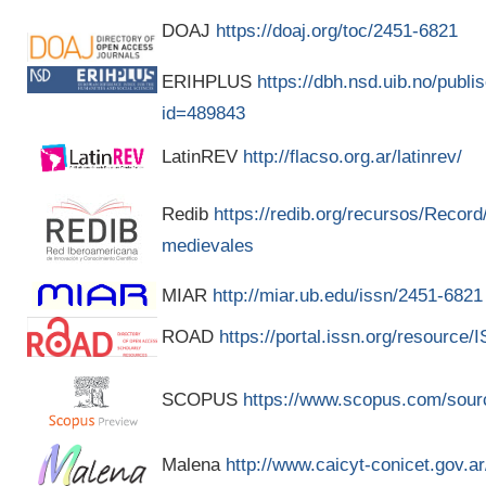
DOAJ
https://doaj.org/toc/2451-6821
ERIHPLUS
https://dbh.nsd.uib.no/publis
id=489843
LatinREV
http://flacso.org.ar/latinrev/
Redib
https://redib.org/recursos/Recor
medievales
MIAR
http://miar.ub.edu/issn/2451-6821
ROAD
https://portal.issn.org/resource
SCOPUS
https://www.scopus.com/sour
Malena
http://www.caicyt-conicet.gov.