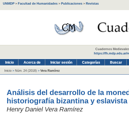
UNMDP
>
Facultad de Humanidades
>
Publicaciones
>
Revistas
Cuadernos Medievales -
https://fh.mdp.edu.ar/
Inicio
Acerca de
Iniciar sesión
Categorías
Buscar
Inicio
>
Núm. 24 (2018)
>
Vera Ramírez
Análisis del desarrollo de la moned
historiografía bizantina y eslavista
Henry Daniel Vera Ramírez