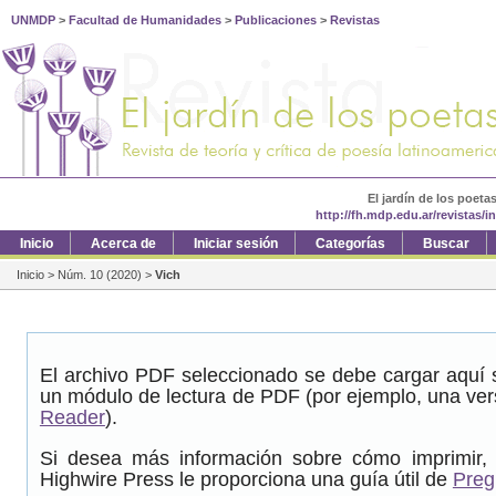
UNMDP
>
Facultad de Humanidades
>
Publicaciones
>
Revistas
El jardín de los poeta
http://fh.mdp.edu.ar/revistas/
Inicio
Acerca de
Iniciar sesión
Categorías
Buscar
Inicio
>
Núm. 10 (2020)
>
Vich
El archivo PDF seleccionado se debe cargar aquí s
un módulo de lectura de PDF (por ejemplo, una ver
Reader
).
Si desea más información sobre cómo imprimir, 
Highwire Press le proporciona una guía útil de
Preg