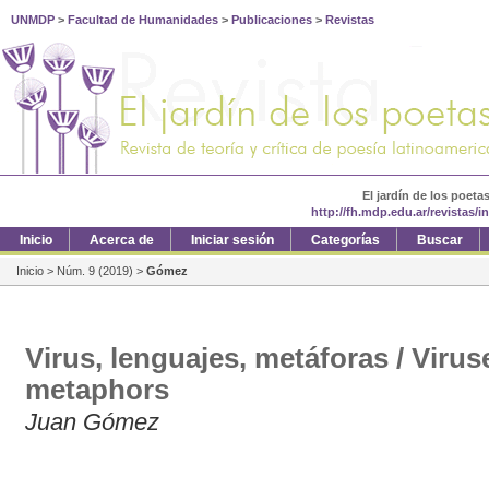
UNMDP
>
Facultad de Humanidades
>
Publicaciones
>
Revistas
El jardín de los poeta
http://fh.mdp.edu.ar/revistas/
Inicio
Acerca de
Iniciar sesión
Categorías
Buscar
Inicio
>
Núm. 9 (2019)
>
Gómez
Virus, lenguajes, metáforas / Virus
metaphors
Juan Gómez