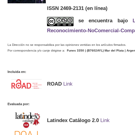
ISSN 2469-2131
(en línea)
se encuentra bajo
Reconocimiento-NoComercial-Compart
La Dirección no se responsabiliza por las opiniones vertidas en los artículos firmados.
Por correspondencia y/o canje dirigirse a:
Funes 3350 | (
B7602AYL
) Mar del Plata | Arge
Incluida en:
ROAD
Link
Evaluada por:
Latindex Catálogo 2.0
Link