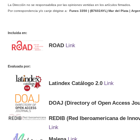
La Dirección no se responsabiliza por las opiniones vertidas en los artículos firmados.
Por correspondencia y/o canje dirigirse a:
Funes 3350 | (
B7602AYL
) Mar del Plata | Arge
Incluida en:
ROAD
Link
Evaluada por:
Latindex Catálogo 2.0
Link
DOAJ (Directory of Open Access Jou
REDIB (Red Iberoamericana de Innov
Link
Malena
Link