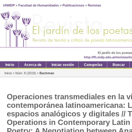
UNMDP
>
Facultad de Humanidades
>
Publicaciones
>
Revistas
El jardín de los poeta
http://fh.mdp.edu.ar/revistas/
Inicio
Acerca de
Iniciar sesión
Categorías
Buscar
Inicio
>
Núm. 8 (2019)
>
Bachman
Operaciones transmediales en la 
contemporánea latinoamericana: L
espacios analógicos y digitales //
Operations in Contemporary Latin
Poetry: A Negotiation between Ana