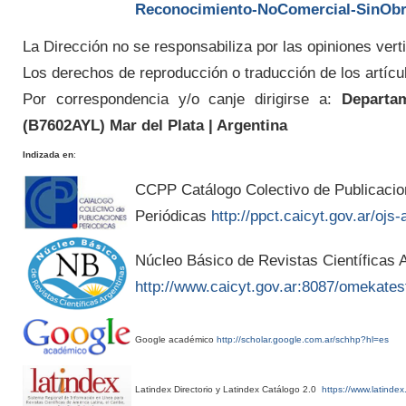
Reconocimiento-NoComercial-SinObra
La Dirección no se responsabiliza por las opiniones verti
Los derechos de reproducción o traducción de los artícu
Por correspondencia y/o canje dirigirse a:
Departam
(
B7602AYL
) Mar del Plata | Argentina
Indizada en
:
CCPP Catálogo Colectivo de Publicaci
Periódicas
http://ppct.caicyt.gov.ar/ojs-
Núcleo Básico de Revistas Científicas A
http://www.caicyt.gov.ar:8087/omekates
Google académico
http://scholar.google.com.ar/schhp?hl=es
Latindex Directorio y Latindex Catálogo 2.0
https://www.latindex