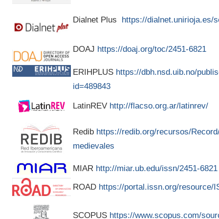
Dialnet Plus
https://dialnet.unirioja.es
DOAJ
https://doaj.org/toc/2451-6821
ERIHPLUS
https://dbh.nsd.uib.no/publis
id=489843
LatinREV
http://flacso.org.ar/latinrev/
Redib
https://redib.org/recursos/Recor
medievales
MIAR
http://miar.ub.edu/issn/2451-6821
ROAD
https://portal.issn.org/resource
SCOPUS
https://www.scopus.com/sour