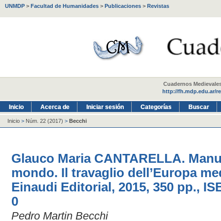
UNMDP
>
Facultad de Humanidades
>
Publicaciones
>
Revistas
Cuadernos Medievales -
http://fh.mdp.edu.ar/r
Inicio
Acerca de
Iniciar sesión
Categorías
Buscar
Inicio
>
Núm. 22 (2017)
>
Becchi
Glauco Maria CANTARELLA. Manuale
mondo. Il travaglio dell’Europa med
Einaudi Editorial, 2015, 350 pp., I
0
Pedro Martin Becchi