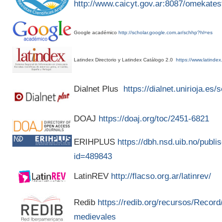
http://www.caicyt.gov.ar:8087/omekates
Google académico
http://scholar.google.com.ar/schhp?hl=es
Latindex Directorio y Latindex Catálogo 2.0
https://www.latindex
Dialnet Plus
https://dialnet.unirioja.es
DOAJ
https://doaj.org/toc/2451-6821
ERIHPLUS
https://dbh.nsd.uib.no/publis
id=489843
LatinREV
http://flacso.org.ar/latinrev/
Redib
https://redib.org/recursos/Recor
medievales