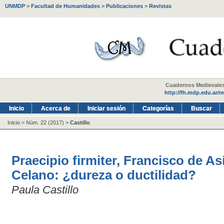
UNMDP
>
Facultad de Humanidades
>
Publicaciones
>
Revistas
Cuadernos Medievales -
http://fh.mdp.edu.ar/r
Inicio
Acerca de
Iniciar sesión
Categorías
Buscar
Inicio
>
Núm. 22 (2017)
>
Castillo
Praecipio firmiter, Francisco de 
Celano: ¿dureza o ductilidad?
Paula Castillo