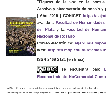
"Figuras de la voz en la poesía 
Archivo y observatorio de poesía y
| Año 2015 | CONICET
https://caj
aval de la
Facultad de Humanidades
del Plata
y la
Facultad de Humani
Nacional de Rosario
Correo electrónico:
eljardindelospo
Web:
http://fh.mdp.edu.ar/revistas/
ISSN 2469-2131
(en línea)
se encuentra bajo
Reconocimiento-NoComercial-Compart
La Dirección no se responsabiliza por las opiniones vertidas en los artículos firmados.
Por correspondencia y/o canje dirigirse a:
Funes 3350 | (
B7602AYL
) Mar del Plata | Arge