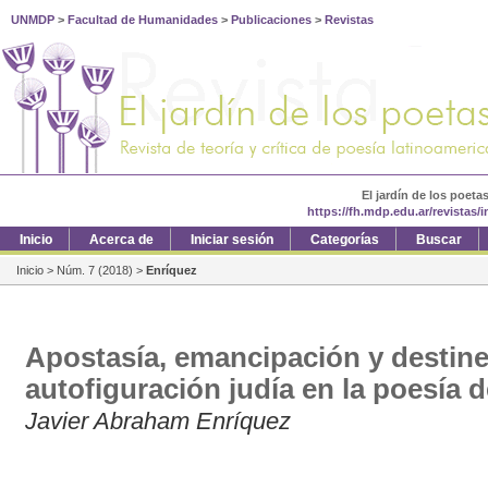
UNMDP
>
Facultad de Humanidades
>
Publicaciones
>
Revistas
El jardín de los poeta
https://fh.mdp.edu.ar/revistas/
Inicio
Acerca de
Iniciar sesión
Categorías
Buscar
Inicio
>
Núm. 7 (2018)
>
Enríquez
Apostasía, emancipación y destiner
autofiguración judía en la poesía 
Javier Abraham Enríquez