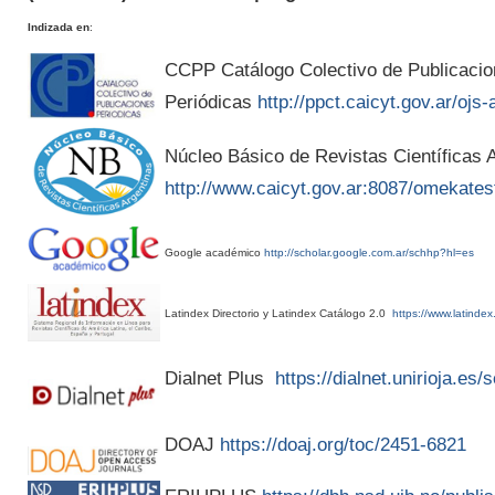
Indizada en
:
CCPP Catálogo Colectivo de Publicaci
Periódicas
http://ppct.caicyt.gov.ar/ojs-
Núcleo Básico de Revistas Científicas A
http://www.caicyt.gov.ar:8087/omekates
Google académico
http://scholar.google.com.ar/schhp?hl=es
Latindex Directorio y Latindex Catálogo 2.0
https://www.latindex
Dialnet Plus
https://dialnet.unirioja.es
DOAJ
https://doaj.org/toc/2451-6821