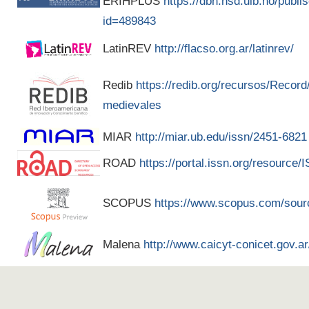
ERIHPLUS
https://dbh.nsd.uib.no/publis
id=489843
LatinREV
http://flacso.org.ar/latinrev/
Redib
https://redib.org/recursos/Recor
medievales
MIAR
http://miar.ub.edu/issn/2451-6821
ROAD
https://portal.issn.org/resource
SCOPUS
https://www.scopus.com/sour
Malena
http://www.caicyt-conicet.gov.