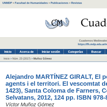
UNMDP
>
Facultad de Humanidades
>
Publicaciones
>
Revistas
Cuadernos Medievales -
https://fh.mdp.edu.ar/
Inicio
Acerca de
Iniciar sesión
Categorías
Buscar
Inicio
>
Núm. 23 (2017)
>
Muñoz Gómez
Alejandro MARTÍNEZ GIRALT, El po
agents i el territori. El vescomtat 
1423), Santa Coloma de Farners, C
Selvatans, 2012, 124 pp. ISBN 978-
Víctor Muñoz Gómez