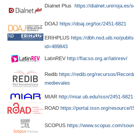
Dialnet Plus
https://dialnet.unirioja.es
DOAJ
https://doaj.org/toc/2451-6821
ERIHPLUS
https://dbh.nsd.uib.no/publis
id=489843
LatinREV
http://flacso.org.ar/latinrev/
Redib
https://redib.org/recursos/Recor
medievales
MIAR
http://miar.ub.edu/issn/2451-6821
ROAD
https://portal.issn.org/resource
SCOPUS
https://www.scopus.com/sour