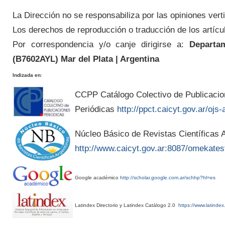
La Dirección no se responsabiliza por las opiniones verti
Los derechos de reproducción o traducción de los artícu
Por correspondencia y/o canje dirigirse a:
Departam
(
B7602AYL
) Mar del Plata | Argentina
Indizada en
:
CCPP Catálogo Colectivo de Publicaci
Periódicas
http://ppct.caicyt.gov.ar/ojs-
Núcleo Básico de Revistas Científicas A
http://www.caicyt.gov.ar:8087/omekates
Google académico
http://scholar.google.com.ar/schhp?hl=es
Latindex Directorio y Latindex Catálogo 2.0
https://www.latindex