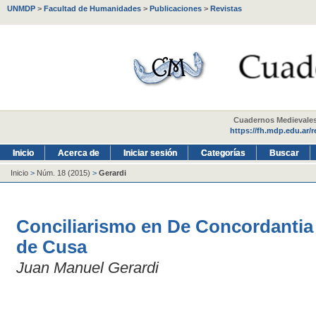
UNMDP
>
Facultad de Humanidades
>
Publicaciones
>
Revistas
Cuadernos Medievales -
https://fh.mdp.edu.ar/
Inicio
Acerca de
Iniciar sesión
Categorías
Buscar
Inicio
>
Núm. 18 (2015)
>
Gerardi
Conciliarismo en De Concordantia 
de Cusa
Juan Manuel Gerardi