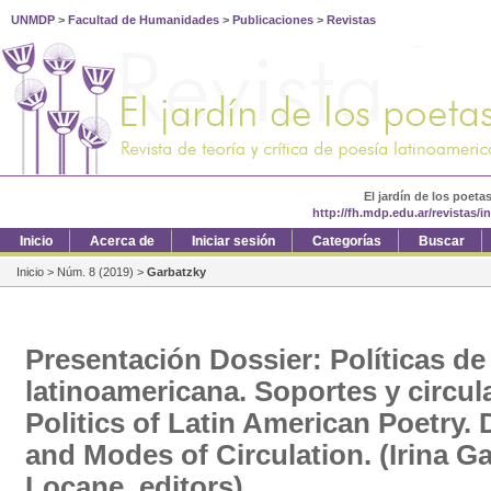
UNMDP
>
Facultad de Humanidades
>
Publicaciones
>
Revistas
El jardín de los poeta
http://fh.mdp.edu.ar/revistas/
Inicio
Acerca de
Iniciar sesión
Categorías
Buscar
Inicio
>
Núm. 8 (2019)
>
Garbatzky
Presentación Dossier: Políticas de
latinoamericana. Soportes y circula
Politics of Latin American Poetry.
and Modes of Circulation. (Irina G
Locane, editors)