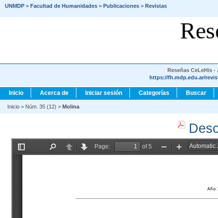
UNMDP
>
Facultad de Humanidades
>
Publicaciones
>
Revistas
Res
Reseñas CeLeHis - A
https://fh.mdp.edu.ar/revi
Inicio
Acerca de
Iniciar sesión
Categorías
Buscar
Inicio
>
Núm. 35 (12)
>
Molina
Desc