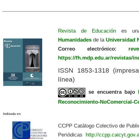
Revista de Educación
es una
Humanidades
de la
Universidad N
Correo electrónico:
revedu
https://fh.mdp.edu.ar/revistas/i
ISSN 1853-1318 (impres
línea)
se encuentra bajo
Reconocimiento-NoComercial-Com
Indizada en
:
CCPP Catálogo Colectivo de Publi
Periódicas
http://ccpp.caicyt.gov.a