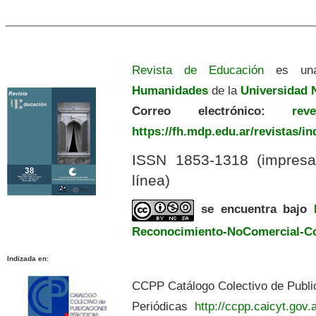
Revista de Educación
es una
Humanidades
de la
Universidad N
Correo electrónico:
revedu
https://fh.mdp.edu.ar/revistas/i
ISSN 1853-1318 (impres
línea)
se encuentra bajo
Reconocimiento-NoComercial-Com
Indizada en
:
CCPP Catálogo Colectivo de Publi
Periódicas
http://ccpp.caicyt.gov.a