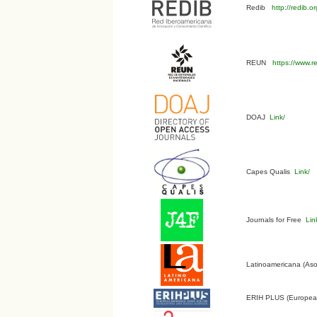
Redib
http://redib.
REUN
https://www.r
DOAJ
Link/
Capes Qualis
Link/
Journals for Free
Lin
Latinoamericana (Aso
ERIH PLUS (European 