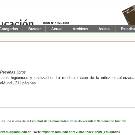
Categorías
Buscar
Actual
Archivos
Avisos
Estadís
 Reseñas libros
ales higiénicos y civilizados. La medicalización de la niñez escolarizada
goMundi, 211 páginas
n
es una revista de la
Facultad de Humanidades
de la
Universidad Nacional de Mar del
eveduc@mdp.edu.ar
|
Web:
https://fh.mdp.edu.ar/revistas/index.php/r_educ/index