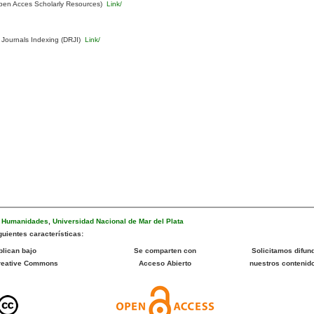
pen Acces Scholarly Resources)
Link/
 Journals Indexing (DRJI)
Link/
e Humanidades
,
Universidad Nacional de Mar del Plata
uientes características:
blican bajo
Se comparten con
Solicitamos difund
Creative Commons
Acceso Abierto
nuestros contenid