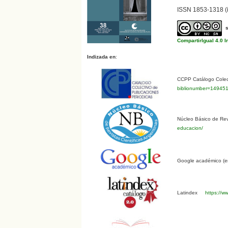
ISSN 1853-1318 (i
CompartirIgual 4.0 I
Indizada en
:
CCPP Catálogo Colect
biblionumber=14945
Núcleo Básico de Revi
educacion/
Google académico (en
Latindex
https://ww