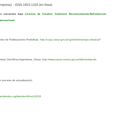
mpresa) - ISSN 1853-1326 (en línea)
se encuentra bajo
Licencia de Creative Commons Reconocimiento-NoComercial-
nternacional
ivo de Publicaciones Periódicas
http://ccpp.caicyt.gov.ar/cgi-bin/koha/opac-detail.pl?
1
stas Científicas Argentinas, Caicyt
http://www.caicyt-conicet.gov.ar/sitio/revista-de-
 proceso de actualización)
w.latindex.org/latindex/ficha/14316