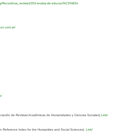
org/Record/oai_revista1003-revista-de-educaci%C3%B3n
eun.com.ar/
k/
ciación de Revistas Académicas de Humanidades y Ciencias Sociales)
Link/
Reference Index for the Humanities and Social Sciences)
Link/