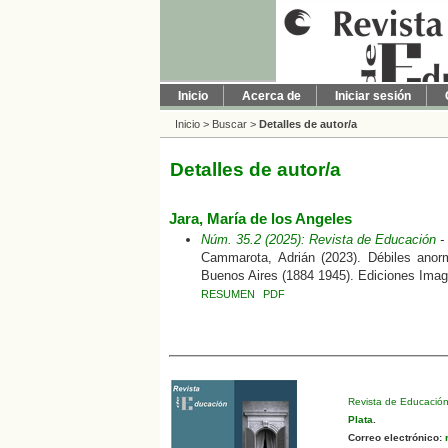
Inicio
Acerca de
Iniciar sesión
Inicio
>
Buscar
>
Detalles de autor/a
Detalles de autor/a
Jara, María de los Angeles
Núm. 35.2 (2025): Revista de Educación
-
Cammarota, Adrián (2023). Débiles anorm
Buenos Aires (1884 1945). Ediciones Ima
RESUMEN
PDF
Revista de Educació
Plata
.
Correo electrónico:
r