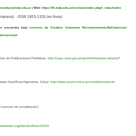
eveduc@mdp.edu.ar
|
Web:
https://fh.mdp.edu.ar/revistas/index.php/r_educ/index
mpresa) - ISSN 1853-1326 (en línea)
se encuentra bajo
Licencia de Creative Commons Reconocimiento-NoComercial-
nternacional
ivo de Publicaciones Periódicas
http://ccpp.caicyt.gov.ar/cgi-bin/koha/opac-detail.pl?
1
stas Científicas Argentinas, Caicyt
http://www.caicyt-conicet.gov.ar/sitio/revista-de-
 proceso de actualización)
w.latindex.org/latindex/ficha/14316