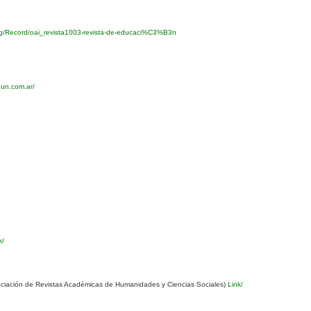
org/Record/oai_revista1003-revista-de-educaci%C3%B3n
eun.com.ar/
k/
ciación de Revistas Académicas de Humanidades y Ciencias Sociales)
Link/