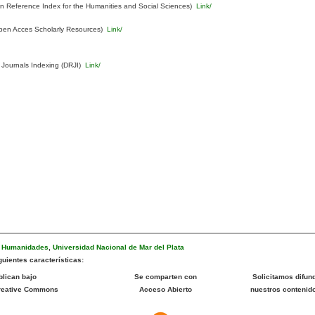
Reference Index for the Humanities and Social Sciences)
Link/
pen Acces Scholarly Resources)
Link/
 Journals Indexing (DRJI)
Link/
e Humanidades
,
Universidad Nacional de Mar del Plata
uientes características:
blican bajo
Se comparten con
Solicitamos difund
Creative Commons
Acceso Abierto
nuestros contenid