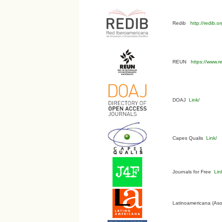
Redib
http://redib.
REUN
https://www.r
DOAJ
Link/
Capes Qualis
Link/
Journals for Free
Lin
Latinoamericana (Aso