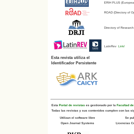
ERIH PLUS (European 
ROAD (Directory of O
Directory of Research
LatinRev
Link/
Esta revista utiliza el
Identificador Persistente
Esta
Portal de revistas
es gestionado por la
Facultad d
Todas las revistas y sus contenidos cumplen con las sig
Utilizan el software libre
Se pu
Open Journal Systems
Licencias 