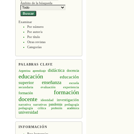
Ámbito de la búsqueda
Examinar
Por número
Por autor/a
Por título
Otras revistas
Categorías
PALABRAS CLAVE
didáctica
docencia
Argentina
aprendizaje
educación
educación
enseñanza
superior
escuela
secundaria
evaluación
experiencia
formación
formación
docente
investigación
identidad
narrativa
narrativas
pandemia
pedagogía
pedagogía crítica
profesión académica
universidad
INFORMACIÓN
Para lectores/as