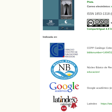
Plata
.
Correo electrónico:
r
ISSN 1853-1318 (i
CompartirIgual 4.0 I
Indizada en
:
CCPP Catálogo Colect
biblionumber=14945
Núcleo Básico de Revi
educacion/
Google académico (en
Latindex
https://ww