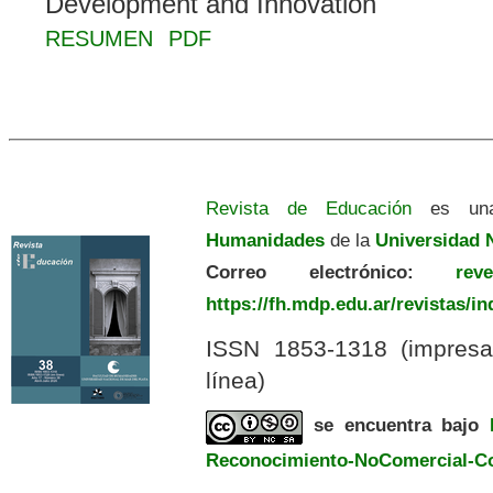
Development and Innovation
RESUMEN
PDF
Revista de Educación
es una
Humanidades
de la
Universidad N
Correo electrónico:
revedu
https://fh.mdp.edu.ar/revistas/i
ISSN 1853-1318 (impres
línea)
se encuentra bajo
Reconocimiento-NoComercial-Com