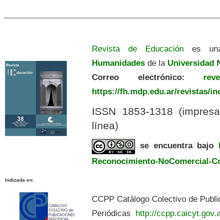
Revista de Educación
es una
Humanidades
de la
Universidad N
Correo electrónico:
revedu
https://fh.mdp.edu.ar/revistas/i
ISSN 1853-1318 (impres
línea)
se encuentra bajo
Reconocimiento-NoComercial-Com
Indizada en
:
CCPP Catálogo Colectivo de Publi
Periódicas
http://ccpp.caicyt.gov.a