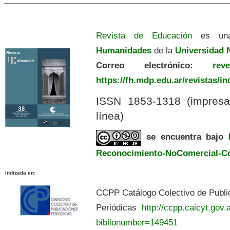
Revista de Educación
es una
Humanidades
de la
Universidad N
Correo electrónico:
revedu
https://fh.mdp.edu.ar/revistas/i
ISSN 1853-1318 (impres
línea)
se encuentra bajo
Reconocimiento-NoComercial-Com
Indizada en
:
CCPP Catálogo Colectivo de Publi
Periódicas
http://ccpp.caicyt.gov.a
biblionumber=149451