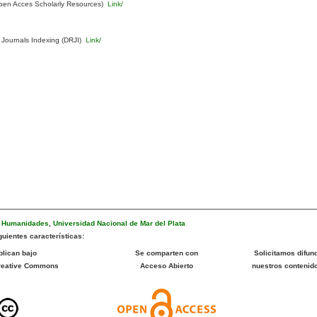
pen Acces Scholarly Resources)
Link/
 Journals Indexing (DRJI)
Link/
e Humanidades
,
Universidad Nacional de Mar del Plata
uientes características:
blican bajo
Se comparten con
Solicitamos difund
Creative Commons
Acceso Abierto
nuestros contenid