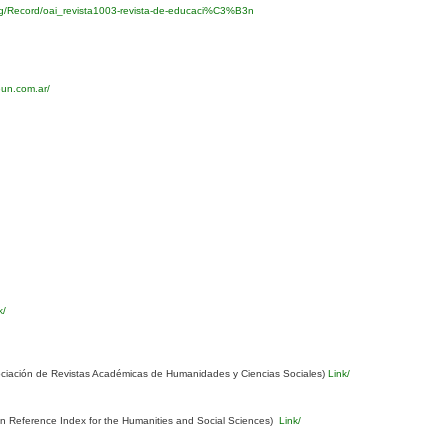
org/Record/oai_revista1003-revista-de-educaci%C3%B3n
eun.com.ar/
k/
ciación de Revistas Académicas de Humanidades y Ciencias Sociales)
Link/
Reference Index for the Humanities and Social Sciences)
Link/