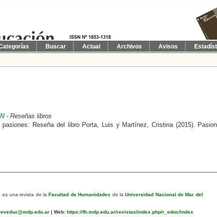
Categorías
Buscar
Actual
Archivos
Avisos
Estadís
ÓN
- Reseñas libros
 pasiones: Reseña del libro Porta, Luis y Martínez, Cristina (2015). Pasio
n
es una revista de la
Facultad de Humanidades
de la
Universidad Nacional de Mar del
eveduc@mdp.edu.ar
|
Web:
https://fh.mdp.edu.ar/revistas/index.php/r_educ/index