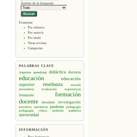
Ámbito de la búsqueda
Examinar
Por número
Por autor/a
Por título
Otras revistas
Categorías
PALABRAS CLAVE
didáctica
docencia
Argentina
aprendizaje
educación
educación
enseñanza
superior
escuela
secundaria
evaluación
experiencia
formación
formación
docente
investigación
identidad
narrativa
narrativas
pandemia
pedagogía
pedagogía crítica
profesión académica
universidad
INFORMACIÓN
Para lectores/as