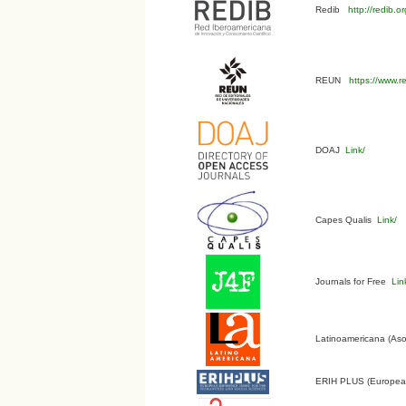
Redib
http://redib.
REUN
https://www.r
DOAJ
Link/
Capes Qualis
Link/
Journals for Free
Lin
Latinoamericana (Aso
ERIH PLUS (European 