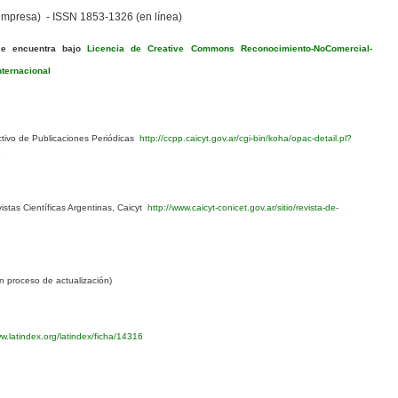
mpresa) - ISSN 1853-1326 (en línea)
se encuentra bajo
Licencia de Creative Commons Reconocimiento-NoComercial-
nternacional
ivo de Publicaciones Periódicas
http://ccpp.caicyt.gov.ar/cgi-bin/koha/opac-detail.pl?
1
stas Científicas Argentinas, Caicyt
http://www.caicyt-conicet.gov.ar/sitio/revista-de-
 proceso de actualización)
w.latindex.org/latindex/ficha/14316