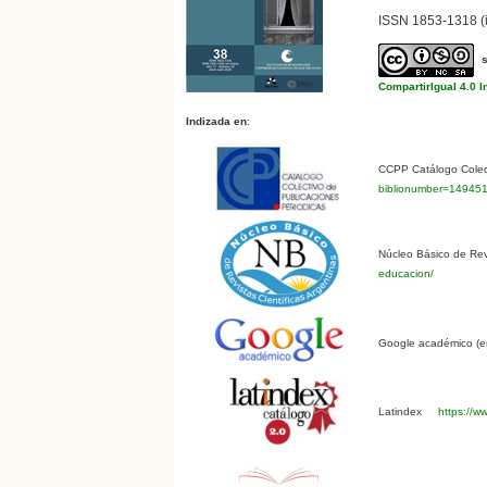
ISSN 1853-1318 (i
CompartirIgual 4.0 I
Indizada en
:
CCPP Catálogo Colect
biblionumber=14945
Núcleo Básico de Revi
educacion/
Google académico (en
Latindex
https://ww