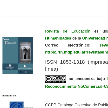
Revista de Educación
es una
Humanidades
de la
Universidad N
Correo electrónico:
revedu
https://fh.mdp.edu.ar/revistas/i
ISSN 1853-1318 (impres
línea)
se encuentra bajo
Reconocimiento-NoComercial-Com
Indizada en
:
CCPP Catálogo Colectivo de Publi