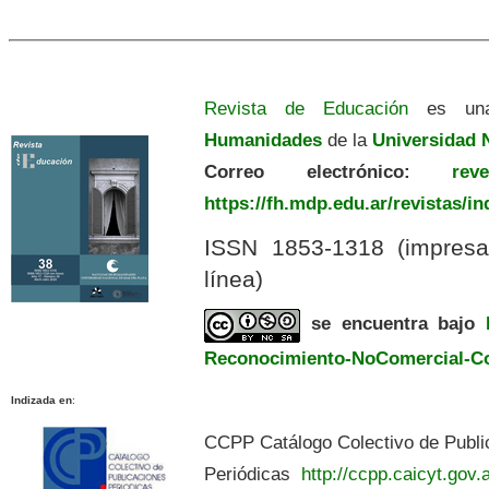
Revista de Educación
es una
Humanidades
de la
Universidad N
Correo electrónico:
revedu
https://fh.mdp.edu.ar/revistas/i
ISSN 1853-1318 (impres
línea)
se encuentra bajo
Reconocimiento-NoComercial-Com
Indizada en
:
CCPP Catálogo Colectivo de Publi
Periódicas
http://ccpp.caicyt.gov.a