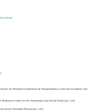
eun.com.ar/
k/
ciación de Revistas Académicas de Humanidades y Ciencias Sociales)
Link/
Reference Index for the Humanities and Social Sciences)
Link/
pen Acces Scholarly Resources)
Link/