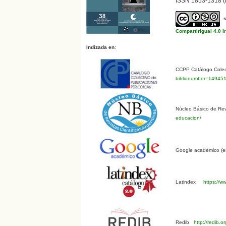
ISSN 1853-1318 (i
CompartirIgual 4.0 I
Indizada en
:
CCPP Catálogo Colect
biblionumber=14945
Núcleo Básico de Revi
educacion/
Google académico (en
Latindex
https://ww
Redib
http://redib.