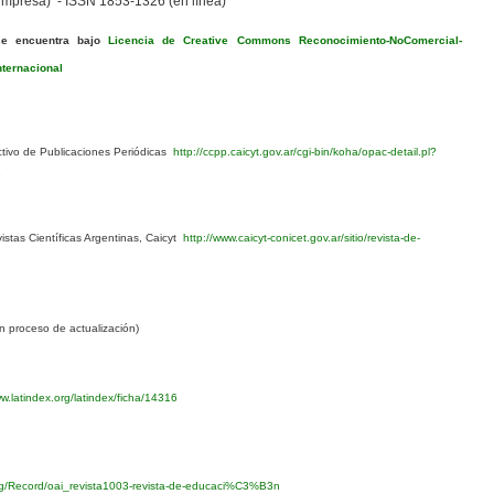
mpresa) - ISSN 1853-1326 (en línea)
se encuentra bajo
Licencia de Creative Commons Reconocimiento-NoComercial-
nternacional
ivo de Publicaciones Periódicas
http://ccpp.caicyt.gov.ar/cgi-bin/koha/opac-detail.pl?
1
stas Científicas Argentinas, Caicyt
http://www.caicyt-conicet.gov.ar/sitio/revista-de-
 proceso de actualización)
w.latindex.org/latindex/ficha/14316
org/Record/oai_revista1003-revista-de-educaci%C3%B3n