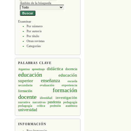
Ámbito de la búsqueda
Examinar
Por número
Por autor/a
Por título
Otras revistas
Categorías
PALABRAS CLAVE
didáctica
docencia
Argentina
aprendizaje
educación
educación
enseñanza
superior
escuela
secundaria
evaluación
experiencia
formación
formación
docente
investigación
identidad
narrativa
narrativas
pandemia
pedagogía
pedagogía crítica
profesión académica
universidad
INFORMACIÓN
Para lectores/as