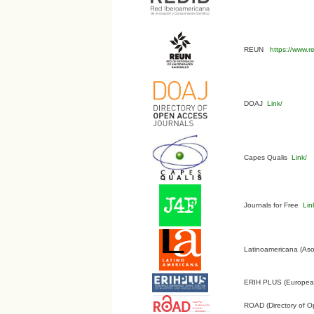
REUN
https://www.r
DOAJ
Link/
Capes Qualis
Link/
Journals for Free
Lin
Latinoamericana (Aso
ERIH PLUS (European 
ROAD (Directory of O