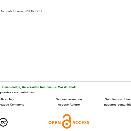
 Journals Indexing (DRJI)
Link/
e Humanidades
,
Universidad Nacional de Mar del Plata
uientes características:
blican bajo
Se comparten con
Solicitamos difund
Creative Commons
Acceso Abierto
nuestros contenid