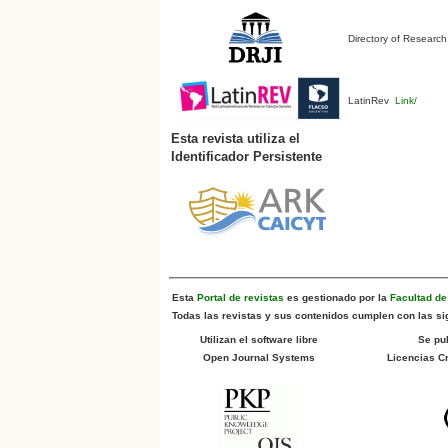
Directory of Research
LatinRev
Link/
Esta revista utiliza el
Identificador Persistente
Esta
Portal de revistas
es gestionado por la
Facultad d
Todas las revistas y sus contenidos cumplen con las sig
Utilizan el software libre
Se pu
Open Journal Systems
Licencias 