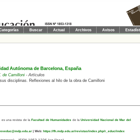
Categorías
Buscar
Actual
Archivos
Avisos
Estadís
sidad Autónoma de Barcelona, España
. de Camilloni
- Artículos
sus disciplinas. Reflexiones al hilo de la obra de Camilloni
n
es una revista de la
Facultad de Humanidades
de la
Universidad Nacional de Mar del
eveduc@mdp.edu.ar
|
Web:
https://fh.mdp.edu.ar/revistas/index.php/r_educ/index