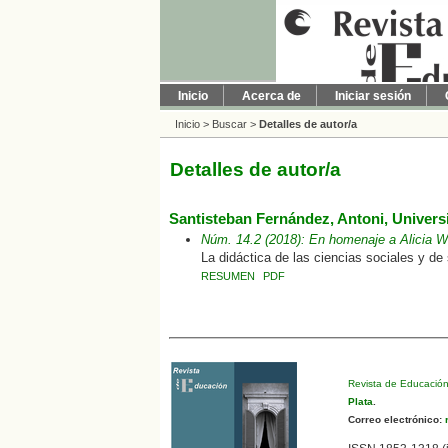
Inicio
Acerca de
Iniciar sesión
Inicio
>
Buscar
>
Detalles de autor/a
Detalles de autor/a
Santisteban Fernández, Antoni, Univer
Núm. 14.2 (2018): En homenaje a Alicia W
La didáctica de las ciencias sociales y de 
RESUMEN
PDF
Revista de Educació
Plata
.
Correo electrónico:
r