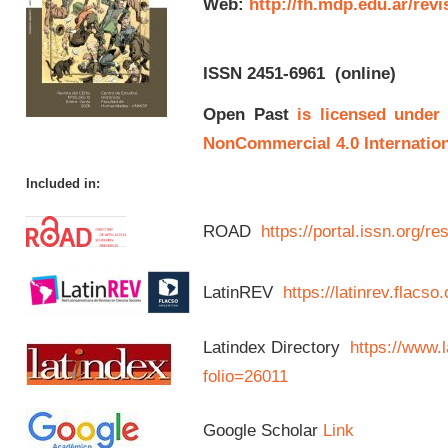
Web:
http://fh.mdp.edu.ar/rev
ISSN 2451-6961
(online)
Open Past
is licensed under
NonCommercial 4.0 Internation
Included in:
ROAD
https://portal.issn.org/
LatinREV
https://latinrev.flacso
Latindex Directory
https://www.l
folio=26011
Google Scholar
Link