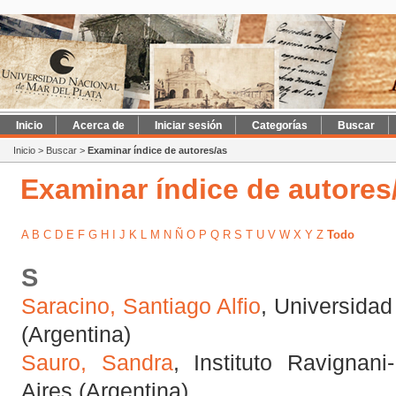
Inicio
Acerca de
Iniciar sesión
Categorías
Buscar
Inicio
>
Buscar
>
Examinar índice de autores/as
Examinar índice de autores
A
B
C
D
E
F
G
H
I
J
K
L
M
N
Ñ
O
P
Q
R
S
T
U
V
W
X
Y
Z
Todo
S
Saracino, Santiago Alfio
, Universidad
(Argentina)
Sauro, Sandra
, Instituto Ravignan
Aires (Argentina)