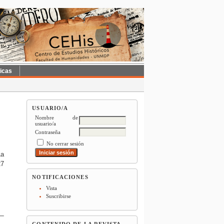
ticas
USUARIO/A
Nombre de
usuario/a
Contraseña
No cerrar sesión
La
27
NOTIFICACIONES
Vista
Suscribirse
CONTENIDO DE LA REVISTA