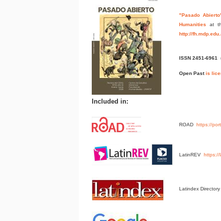
"Pasado Abierto
Humanities
at t
http://fh.mdp.edu
ISSN 2451-6961
Open Past
is lic
Included in:
ROAD
https://po
LatinREV
https:/
Latindex Director