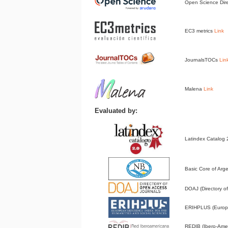
Open Science Dir
EC3 metrics
Link
JournalsTOCs
Lin
Malena
Link
Evaluated by:
Latindex Catalog
Basic Core of Arge
DOAJ (Directory 
ERIHPLUS (Europe
REDIB (Ibero-Amer