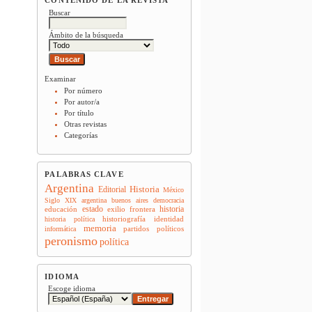
Buscar
Ámbito de la búsqueda
Examinar
Por número
Por autor/a
Por título
Otras revistas
Categorías
PALABRAS CLAVE
Argentina
Historia
Editorial
México
Siglo XIX
argentina
buenos aires
democracia
estado
historia
educación
exilio
frontera
historiografía
identidad
historia política
memoria
partidos políticos
informática
peronismo
política
IDIOMA
Escoge idioma