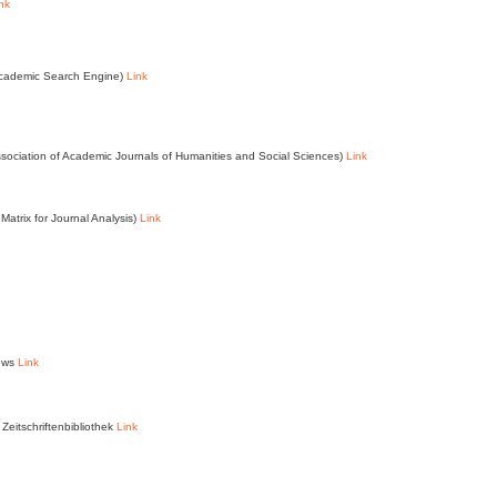
nk
Academic Search Engine)
Link
ssociation of Academic Journals of Humanities and Social Sciences)
Link
Matrix for Journal Analysis)
Link
News
Link
Zeitschriftenbibliothek
Link