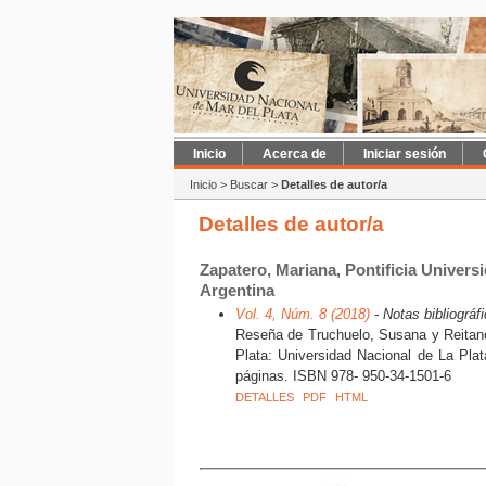
Inicio
Acerca de
Iniciar sesión
Inicio
>
Buscar
>
Detalles de autor/a
Detalles de autor/a
Zapatero, Mariana, Pontificia Universi
Argentina
Vol. 4, Núm. 8 (2018)
- Notas bibliográf
Reseña de Truchuelo, Susana y Reitano,
Plata: Universidad Nacional de La Pla
páginas. ISBN 978- 950-34-1501-6
DETALLES
PDF
HTML