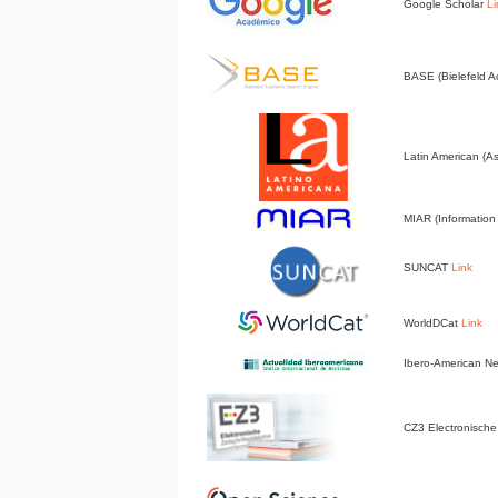
Google Scholar
Li
BASE (Bielefeld 
Latin American (A
MIAR (Information 
SUNCAT
Link
WorldDCat
Link
Ibero-American 
CZ3 Electronische 