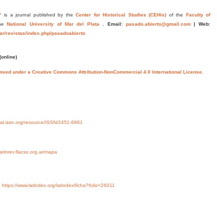
"
is a journal published by the
Center for Historical Studies (CEHis)
of the
Faculty of
he
National University of Mar del Plata
.
Email:
pasado.abierto@gmail.com
|
Web:
.ar/revistas/index.php/pasadoabierto
(online)
ensed under a Creative Commons Attribution-NonCommercial 4.0 International License.
rtal.issn.org/resource/ISSN/2451-6961
/latinrev.flacso.org.ar/mapa
y
https://www.latindex.org/latindex/ficha?folio=26011