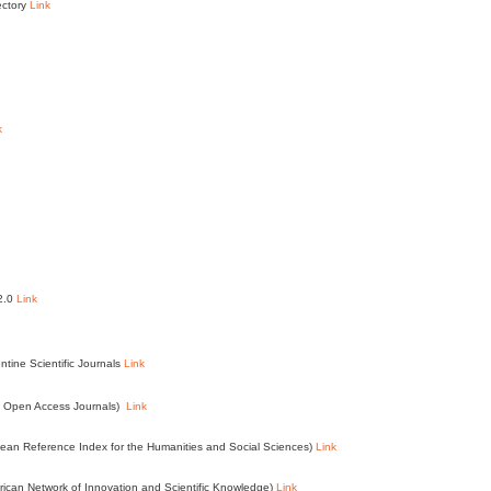
ectory
Link
k
 2.0
Link
ntine Scientific Journals
Link
of Open Access Journals)
Link
an Reference Index for the Humanities and Social Sciences)
Link
ican Network of Innovation and Scientific Knowledge)
Link