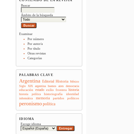
Buscar
Ámbito de la búsqueda
Examinar
Por número
Por autor/a
Por título
Otras revistas
Categorías
PALABRAS CLAVE
Argentina
Historia
Editorial
México
Siglo XIX
argentina
buenos aires
democracia
estado
historia
educación
exilio
frontera
historiografía
identidad
historia política
memoria
partidos políticos
informática
peronismo
política
IDIOMA
Escoge idioma