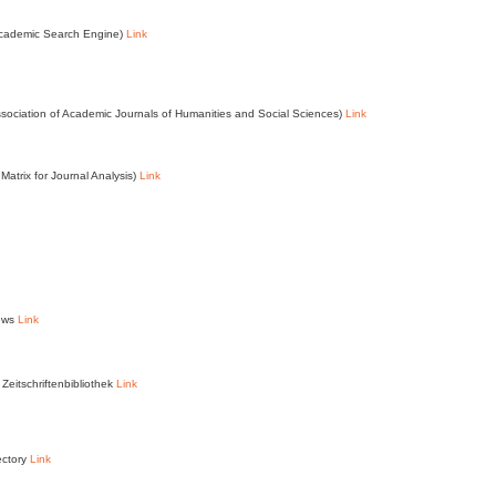
Academic Search Engine)
Link
ssociation of Academic Journals of Humanities and Social Sciences)
Link
Matrix for Journal Analysis)
Link
News
Link
Zeitschriftenbibliothek
Link
ectory
Link