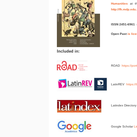
Humanities
at t
http://fh.mdp.edu
ISSN 2451-6961
Open Past
is lic
Included in:
ROAD
https://po
LatinREV
https:/
Latindex Director
Google Scholar
Li