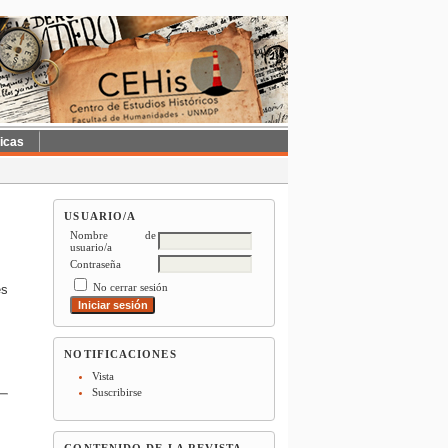
ticas
USUARIO/A
Nombre de
usuario/a
Contraseña
No cerrar sesión
es
NOTIFICACIONES
Vista
Suscribirse
CONTENIDO DE LA REVISTA