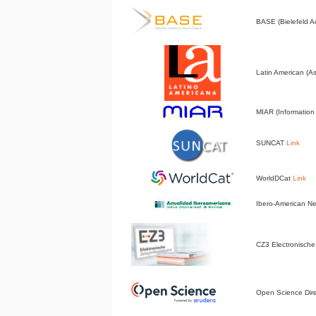
BASE (Bielefeld 
Latin American (A
MIAR (Information 
SUNCAT
Link
WorldDCat
Link
Ibero-American 
CZ3 Electronische 
Open Science Dir