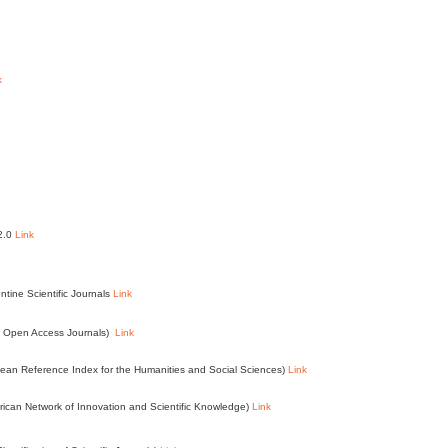
k
 2.0
Link
ntine Scientific Journals
Link
of Open Access Journals)
Link
an Reference Index for the Humanities and Social Sciences)
Link
ican Network of Innovation and Scientific Knowledge)
Link