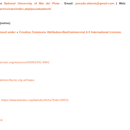
he
National University of Mar del Plata
.
Email:
pasado.abierto@gmail.com
|
Web:
.ar/revistas/index.php/pasadoabierto
(online)
ensed under a Creative Commons Attribution-NonCommercial 4.0 International License.
rtal.issn.org/resource/ISSN/2451-6961
/latinrev.flacso.org.ar/mapa
y
https://www.latindex.org/latindex/ficha?folio=26011
nk