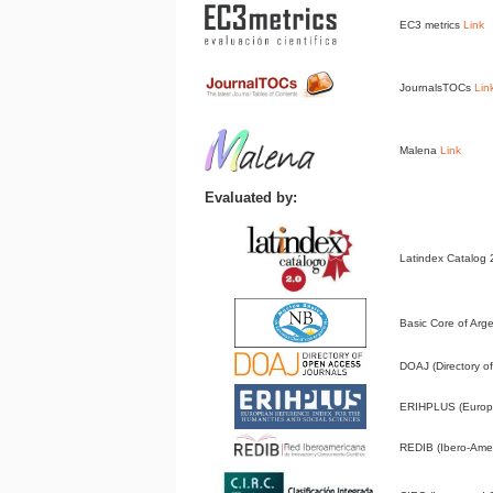
EC3 metrics
Link
JournalsTOCs
Lin
Malena
Link
Evaluated by:
Latindex Catalog
Basic Core of Arge
DOAJ (Directory 
ERIHPLUS (Europe
REDIB (Ibero-Amer