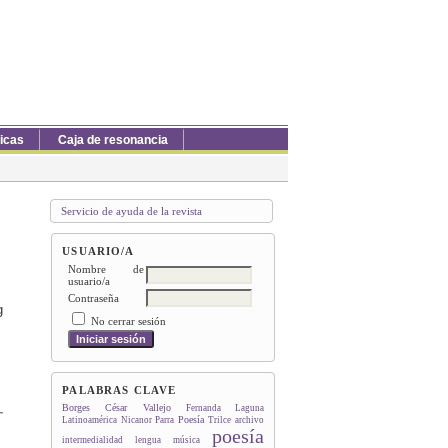
ticas
Caja de resonancia
Servicio de ayuda de la revista
USUARIO/A
Nombre de
usuario/a
Contraseña
g
No cerrar sesión
PALABRAS CLAVE
Borges
César Vallejo
Fernanda Laguna
Poesía
Latinoamérica
Nicanor Parra
Trilce
archivo
poesía
intermedialidad
lengua
música