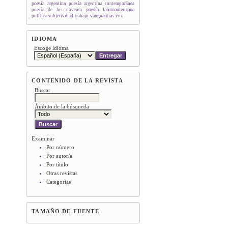
poesía argentina
poesía argentina contemporánea
poesía latinoamericana
poesía de los noventa
vanguardias
política
subjetividad
trabajo
voz
IDIOMA
Escoge idioma
CONTENIDO DE LA REVISTA
Buscar
Ámbito de la búsqueda
Examinar
Por número
Por autor/a
Por título
Otras revistas
Categorías
TAMAÑO DE FUENTE