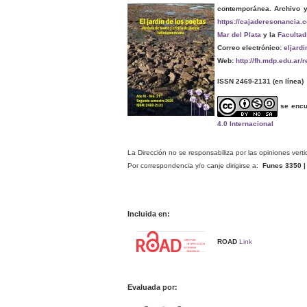
contemporánea. Archivo 
https://cajaderesonancia.
Mar del Plata
y la
Facultad
Correo electrónico:
eljard
Web:
http://fh.mdp.edu.ar/
ISSN 2469-2131
(en línea)
se encu
4.0 Internacional
La Dirección no se responsabiliza por las opiniones verti
Por correspondencia y/o canje dirigirse a:
Funes 3350 | 
Incluida en:
ROAD
Link
Evaluada por: