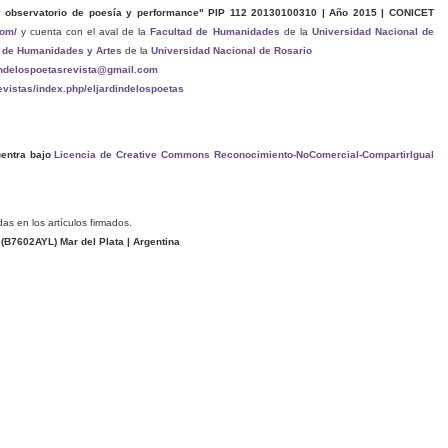
y observatorio de poesía y performance" PIP 112 20130100310 | Año 2015 | CONICET
com/
y cuenta con el aval de la
Facultad de Humanidades
de la
Universidad Nacional de
 de Humanidades y Artes
de la
Universidad Nacional de Rosario
indelospoetasrevista@gmail.com
revistas/index.php/eljardindelospoetas
entra bajo
Licencia de Creative Commons Reconocimiento-NoComercial-CompartirIgual
das en los artículos firmados.
(
B7602AYL
) Mar del Plata | Argentina