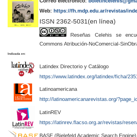
Correo electrónico:
boletincelehis@gma
Web:
https://fh.mdp.edu.ar/revistas/ind
ISSN 2362-5031(en línea)
Reseñas Celehis se encuen
Commons Atribución-NoComercial-SinObr
Indizada en
:
Latindex Directorio y Catálogo
https://www.latindex.org/latindex/ficha/235
Latinoamericana
http://latinoamericanarevistas.org/?page_
LatinREV
https://latinrev.flacso.org.ar/revistas/rese
BASE (Bielefeld Academic Search Engine)