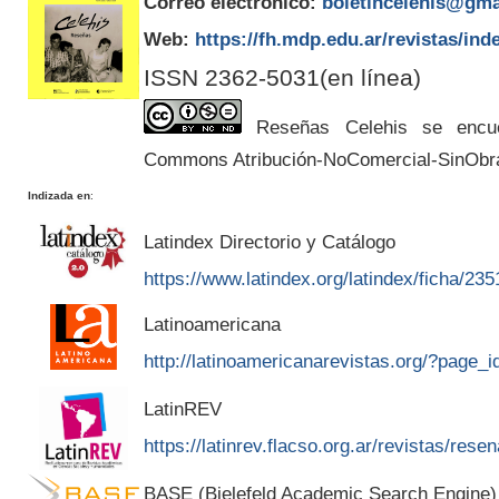
Correo electrónico:
boletincelehis@gma
Web:
https://fh.mdp.edu.ar/revistas/ind
ISSN 2362-5031(en línea)
Reseñas Celehis se encuen
Commons Atribución-NoComercial-SinObr
Indizada en
:
Latindex Directorio y Catálogo
https://www.latindex.org/latindex/ficha/235
Latinoamericana
http://latinoamericanarevistas.org/?page_
LatinREV
https://latinrev.flacso.org.ar/revistas/rese
BASE (Bielefeld Academic Search Engine)