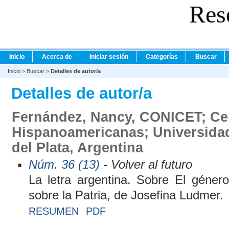
Res
Inicio
Acerca de
Iniciar sesión
Categorías
Buscar
Inicio
>
Buscar
>
Detalles de autor/a
Detalles de autor/a
Fernández, Nancy, CONICET; Cen
Hispanoamericanas; Universida
del Plata, Argentina
Núm. 36 (13)
- Volver al futuro
La letra argentina. Sobre El géner
sobre la Patria, de Josefina Ludmer.
RESUMEN
PDF