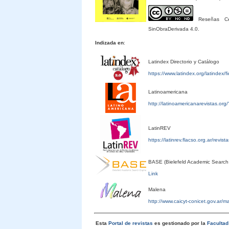
Reseñas Cele
SinObraDerivada 4.0.
Indizada en
:
Latindex Directorio y Catálogo
https://www.latindex.org/latindex/
Latinoamericana
http://latinoamericanarevistas.or
LatinREV
https://latinrev.flacso.org.ar/revis
BASE (Bielefeld Academic Search
Link
Malena
http://www.caicyt-conicet.gov.ar/
Esta
Portal de revistas
es gestionado por la
Faculta