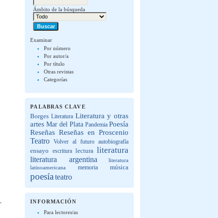
Ámbito de la búsqueda
Examinar
Por número
Por autor/a
Por título
Otras revistas
Categorías
PALABRAS CLAVE
Literatura y otras
Borges
Literatura
artes
Poesía
Mar del Plata
Pandemia
Reseñas
Reseñas en Proscenio
Teatro
Volver al futuro
autobiografía
literatura
lectura
ensayo
escritura
literatura argentina
literatura
música
latinoamericana
memoria
poesía
teatro
INFORMACIÓN
Para lectores/as