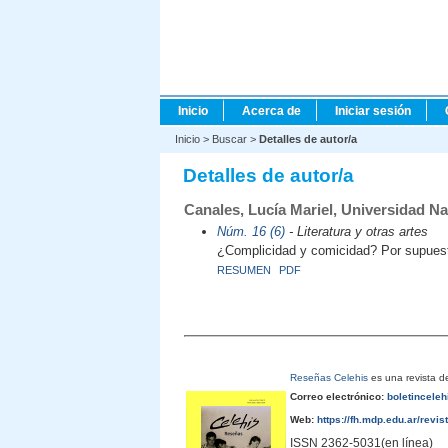
Inicio
Acerca de
Iniciar sesión
Inicio
>
Buscar
>
Detalles de autor/a
Detalles de autor/a
Canales, Lucía Mariel, Universidad Na
Núm. 16 (6)
- Literatura y otras artes
¿Complicidad y comicidad? Por supuesto
RESUMEN
PDF
Reseñas Celehis
es una revista de
Correo electrónico:
boletincele
Web:
https://fh.mdp.edu.ar/revis
ISSN 2362-5031(en línea)