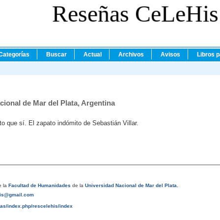
Reseñas CeLeHis
Categorías
Buscar
Actual
Archivos
Avisos
Libros 
cional de Mar del Plata, Argentina
 que sí. El zapato indómito de Sebastián Villar.
 la
Facultad de Humanidades
de la
Universidad Nacional de Mar del Plata
.
his@gmail.com
tas/index.php/rescelehis/index