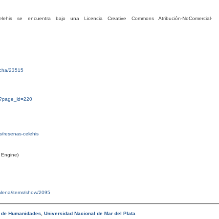
his se encuentra bajo una Licencia Creative Commons Atribución-NoComercial-
ficha/23515
g/?page_id=220
tas/resenas-celehis
 Engine)
malena/items/show/2095
d de Humanidades
,
Universidad Nacional de Mar del Plata