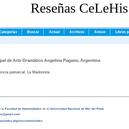
Reseñas CeLeHis
Categorías
Buscar
Actual
Archivos
Avisos
Libros 
pal de Arte Dramático Angelina Pagano, Argentina
encia patriarcal: La Madonnita
 la
Facultad de Humanidades
de la
Universidad Nacional de Mar del Plata
.
his@gmail.com
tas/index.php/rescelehis/index