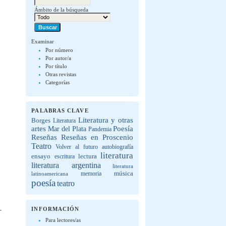
Ámbito de la búsqueda
Examinar
Por número
Por autor/a
Por título
Otras revistas
Categorías
PALABRAS CLAVE
Literatura y otras
Borges
Literatura
artes
Poesía
Mar del Plata
Pandemia
Reseñas
Reseñas en Proscenio
Teatro
Volver al futuro
autobiografía
literatura
lectura
ensayo
escritura
literatura argentina
literatura
música
latinoamericana
memoria
poesía
teatro
INFORMACIÓN
Para lectores/as