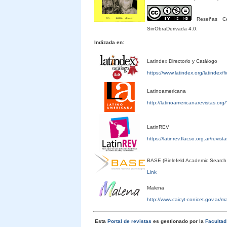
Reseñas Cele
SinObraDerivada 4.0.
Indizada en
:
Latindex Directorio y Catálogo
https://www.latindex.org/latindex/
Latinoamericana
http://latinoamericanarevistas.or
LatinREV
https://latinrev.flacso.org.ar/revis
BASE (Bielefeld Academic Search
Link
Malena
http://www.caicyt-conicet.gov.ar/
Esta
Portal de revistas
es gestionado por la
Faculta