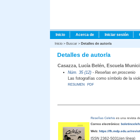
Inicio
Acerca de
Iniciar sesión
Inicio
>
Buscar
>
Detalles de autor/a
Detalles de autor/a
Casazza, Lucía Belén, Escuela Munici
Núm. 35 (12)
- Reseñas en proscenio
Las fotografías como símbolo de la viol
RESUMEN
PDF
Reseñas Celehis
es una revista de
Correo electrónico:
boletincele
Web:
https://fh.mdp.edu.ar/revis
ISSN 2362-5031(en línea)