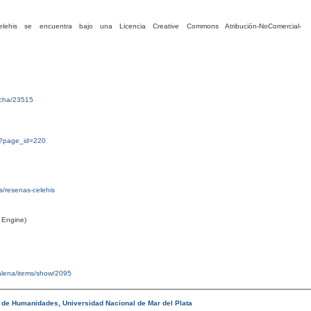
his se encuentra bajo una Licencia Creative Commons Atribución-NoComercial-
ficha/23515
g/?page_id=220
tas/resenas-celehis
 Engine)
malena/items/show/2095
d de Humanidades
,
Universidad Nacional de Mar del Plata