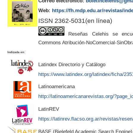
Correo electrónico:
boletincelehis@gma
Web:
https://fh.mdp.edu.ar/revistas/ind
ISSN 2362-5031(en línea)
Reseñas Celehis se encuen
Commons Atribución-NoComercial-SinObr
Indizada en
:
Latindex Directorio y Catálogo
https://www.latindex.org/latindex/ficha/235
Latinoamericana
http://latinoamericanarevistas.org/?page_
LatinREV
https://latinrev.flacso.org.ar/revistas/rese
BASE (Bielefeld Academic Search Engine)