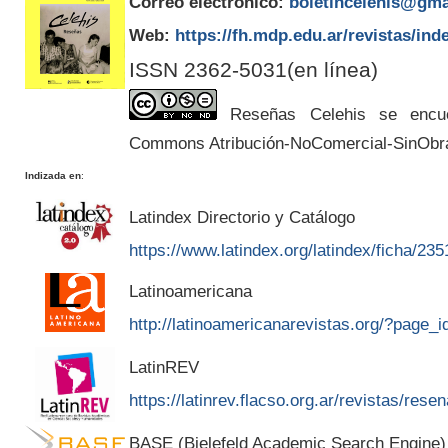
Correo electrónico:
boletincelehis@gma
Web:
https://fh.mdp.edu.ar/revistas/ind
ISSN 2362-5031(en línea)
Reseñas Celehis se encuen
Commons Atribución-NoComercial-SinObr
Indizada en
:
Latindex Directorio y Catálogo
https://www.latindex.org/latindex/ficha/235
Latinoamericana
http://latinoamericanarevistas.org/?page_
LatinREV
https://latinrev.flacso.org.ar/revistas/rese
BASE (Bielefeld Academic Search Engine)